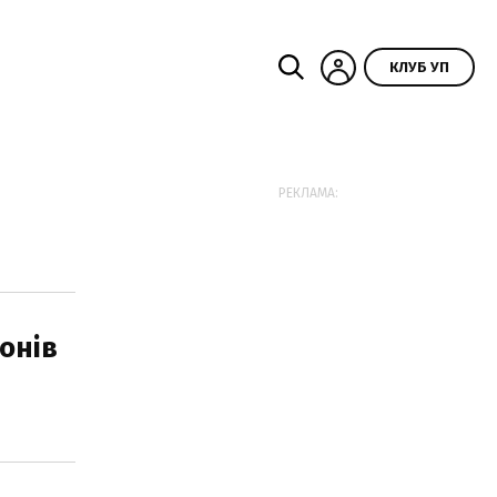
КЛУБ УП
РЕКЛАМА:
йонів