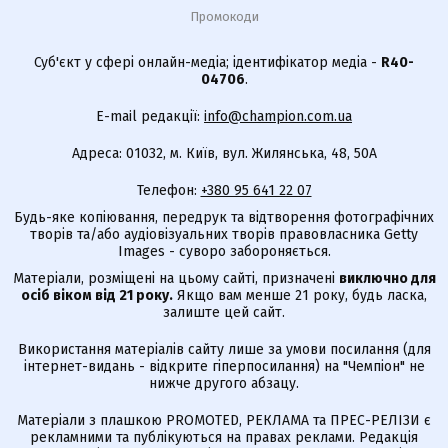
Промокоди
Суб'єкт у сфері онлайн-медіа; ідентифікатор медіа -
R40-
04706
.
E-mail редакції:
info@champion.com.ua
Адреса: 01032, м. Київ, вул. Жилянська, 48, 50А
Телефон:
+380 95 641 22 07
Будь-яке копіювання, передрук та відтворення фотографічних
творів та/або аудіовізуальних творів правовласника Getty
Images - суворо забороняється.
Матеріали, розміщені на цьому сайті, призначені
виключно для
осіб віком від 21 року.
Якщо вам менше 21 року, будь ласка,
залиште цей сайт.
Використання матеріалів сайту лише за умови посилання (для
інтернет-видань - відкрите гіперпосилання) на "Чемпіон" не
нижче другого абзацу.
Матеріали з плашкою PROMOTED, РЕКЛАМА та ПРЕС-РЕЛІЗИ є
рекламними та публікуються на правах реклами. Редакція