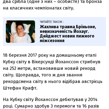
два срібла (одне з них – особисте) та бронза
на класичних чемпіонатах світу.
ЧИТАЙТЕ ТАКОЖ :
Жахлива травма Бріньоне,
невизначеність Йохауг.
Дайджест новин лижного
міжсезоння
18 березня 2017 року на домашньому етапі
Кубку світу в Вікерсунді Йоханссон стрибнув
на 252 метри, встановивши новий рекорд
світу. Щоправда, того ж дня звання
рекордсмена світу в нього відібрав австрієць
Штефан Крафт.
На Кубку світу Йоханссон дебютував у 2014
році. Сумарно здобув 3 перемоги та 16 разів