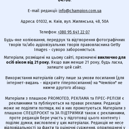
04706
.
E-mail редакції:
info@champion.com.ua
Адреса: 01032, м. Київ, вул. Жилянська, 48, 50А
Телефон:
+380 95 641 22 07
Будь-яке копіювання, передрук та відтворення фотографічних
творів та/або аудіовізуальних творів правовласника Getty
Images - суворо забороняється.
Матеріали, розміщені на цьому сайті, призначені
виключно для
осіб віком від 21 року.
Якщо вам менше 21 року, будь ласка,
залиште цей сайт.
Використання матеріалів сайту лише за умови посилання (для
інтернет-видань - відкрите гіперпосилання) на "Чемпіон" не
нижче другого абзацу.
Матеріали з плашкою PROMOTED, РЕКЛАМА та ПРЕС-РЕЛІЗИ є
рекламними та публікуються на правах реклами. Редакція
може не поділяти погляди, які в них промотуються. Матеріали з
плашкою СПЕЦПРОЄКТ та ЗА ПІДТРИМКИ також є рекламними,
проте редакція бере участь у підготовці цього контенту і
поділяє думки, висловлені у цих матеріалах. Редакція не несе
відповідальності за факти та оціночні судження, оприлюднені у