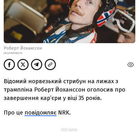
Роберт Йоханссон
SKIJUMPING.PL
Відомий норвезький стрибун на лижах з
трампліна Роберт Йоханссон оголосив про
завершення кар’єри у віці 35 років.
Про це
повідомляє
NRK.
РЕКЛАМА: