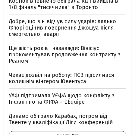
Костюк впевнено обіграла Кіз і вийшла в
1/8 фіналу "тисячника" в Торонто
Добре, що він відчув силу ударів: дядько
Ф'юрі оцінив повернення Джошуа після
смертельної аварії
Ще шість років і назавжди: Вінісіус
прокоментував продовження контракту з
Реалом
Чекає дозвіл на роботу: ПСВ підсилився
колишнім вінгером Ювентуса
УАФ підтримала УЄФА щодо конфлікту з
Інфантіно та ФІФА – L'Équipe
Динамо обіграло Карабах, погром від
Твенте у кваліфікації Ліги конференцій