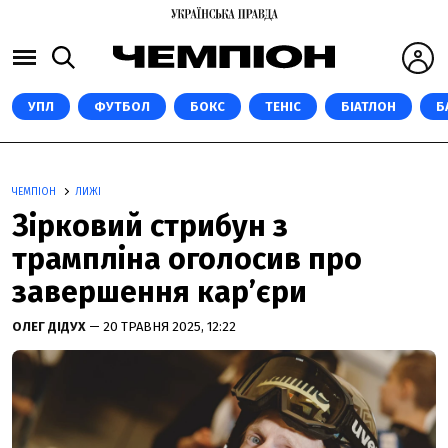
УПЛ
ФУТБОЛ
БОКС
ТЕНІС
БІАТЛОН
Б
ЧЕМПІОН
ЛИЖІ
Зірковий стрибун з
трампліна оголосив про
завершення кар’єри
ОЛЕГ ДІДУХ
— 20 ТРАВНЯ 2025, 12:22