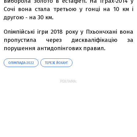
виборола золото в естафеті. На Іграх-2014 у
Сочі вона стала третьою у гонці на 10 км і
другою - на 30 км.
Олімпійські ігри 2018 року у Пхьончхані вона
пропустила через дискваліфікацію за
порушення антидопінгових правил.
ОЛІМПІАДА-2022
ТЕРЕЗЕ ЙОХАУГ
РЕКЛАМА: