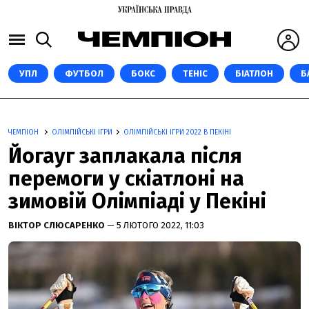
УПЛ
ФУТБОЛ
БОКС
ТЕНІС
БІАТЛОН
Б
ЧЕМПІОН
ОЛІМПІЙСЬКІ ІГРИ
ОЛІМПІЙСЬКІ ІГРИ 2022 В ПЕКІНІ
Йогауг заплакала після
перемоги у скіатлоні на
зимовій Олімпіаді у Пекіні
ВІКТОР СЛЮСАРЕНКО
— 5 ЛЮТОГО 2022, 11:03