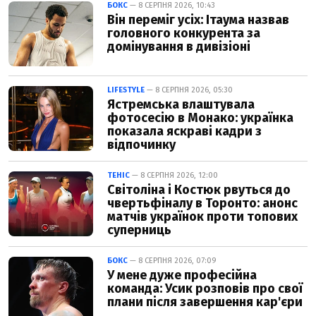
БОКС
— 8 СЕРПНЯ 2026, 10:43
Він переміг усіх: Ітаума назвав
головного конкурента за
домінування в дивізіоні
LIFESTYLE
— 8 СЕРПНЯ 2026, 05:30
Ястремська влаштувала
фотосесію в Монако: українка
показала яскраві кадри з
відпочинку
ТЕНІС
— 8 СЕРПНЯ 2026, 12:00
Світоліна і Костюк рвуться до
чвертьфіналу в Торонто: анонс
матчів українок проти топових
суперниць
БОКС
— 8 СЕРПНЯ 2026, 07:09
У мене дуже професійна
команда: Усик розповів про свої
плани після завершення кар'єри