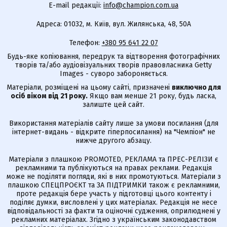
E-mail редакції:
info@champion.com.ua
Адреса: 01032, м. Київ, вул. Жилянська, 48, 50А
Телефон:
+380 95 641 22 07
Будь-яке копіювання, передрук та відтворення фотографічних
творів та/або аудіовізуальних творів правовласника Getty
Images - суворо забороняється.
Матеріали, розміщені на цьому сайті, призначені
виключно для
осіб віком від 21 року.
Якщо вам менше 21 року, будь ласка,
залиште цей сайт.
Використання матеріалів сайту лише за умови посилання (для
інтернет-видань - відкрите гіперпосилання) на "Чемпіон" не
нижче другого абзацу.
Матеріали з плашкою PROMOTED, РЕКЛАМА та ПРЕС-РЕЛІЗИ є
рекламними та публікуються на правах реклами. Редакція
може не поділяти погляди, які в них промотуються. Матеріали з
плашкою СПЕЦПРОЄКТ та ЗА ПІДТРИМКИ також є рекламними,
проте редакція бере участь у підготовці цього контенту і
поділяє думки, висловлені у цих матеріалах. Редакція не несе
відповідальності за факти та оціночні судження, оприлюднені у
рекламних матеріалах. Згідно з українським законодавством