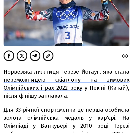
Норвезька лижниця Терезе Йогауг, яка стала
переможницею скіатлону на зимових
Олімпійських іграх 2022 року
у Пекіні (Китай),
після фінішу заплакала.
Для 33-річної спортсменки це перша особиста
золота олімпійська медаль у кар'єрі. На
Олімпіаді у Ванкувері у 2010 році Терезі