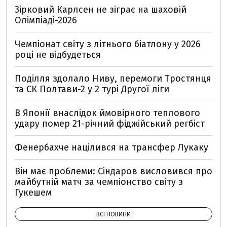
Зірковий Карлсен не зіграє на шаховій
Олімпіаді-2026
Чемпіонат світу з літнього біатлону у 2026
році не відбудеться
Поділля здолало Ниву, перемоги Тростянця
та СК Полтави-2 у 2 турі Другої ліги
В Японії внаслідок ймовірного теплового
удару помер 21-річний фіджійський регбіст
Фенербахче націлився на трансфер Лукаку
Він має проблеми: Сіндаров висловився про
майбутній матч за чемпіонство світу з
Гукешем
ВСІ НОВИНИ