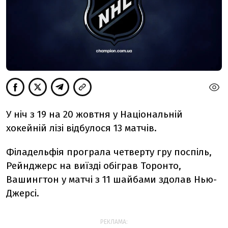
У ніч з 19 на 20 жовтня у Національній
хокейній лізі відбулося 13 матчів.
Філадельфія програла четверту гру поспіль,
Рейнджерс на виїзді обіграв Торонто,
Вашингтон у матчі з 11 шайбами здолав Нью-
Джерсі.
РЕКЛАМА: