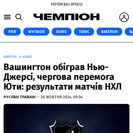
УПЛ
ФУТБОЛ
БОКС
ТЕНІС
БІАТЛОН
Б
ЧЕМПІОН
ХОКЕЙ
Вашингтон обіграв Нью-
Джерсі, чергова перемога
Юти: результати матчів НХЛ
РУСЛАН ТРАВКІН
— 20 ЖОВТНЯ 2024, 09:04