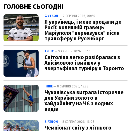
ГОЛОВНЕ СЬОГОДНІ
ФУТБОЛ
— 9 СЕРПНЯ 2026, 00:50
Я українець, і мене продали до
Росії: колишній гравець
Маріуполя "перевзувся" після
трансферу в Русенборг
ТЕНІС
— 9 СЕРПНЯ 2026, 06:16
Світоліна легко розібралася з
Анісімовою і вийшла у
чвертьфінал турніру в Торонто
ІНШЕ
— 8 СЕРПНЯ 2026, 15:28
Чуканівська виграла історичне
для України золото в
хайдайвінгу на ЧЄ з водних
видів
БІАТЛОН
— 8 СЕРПНЯ 2026, 16:06
Чемпіонат світу з літнього