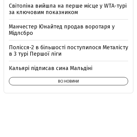
Світоліна вийшла на перше місце у WTA-турі
за ключовим показником
Манчестер Юнайтед продав воротаря у
Мідлсбро
Полісся-2 в більшості поступилося Металісту
в 3 турі Першої ліги
Кальярі підписав сина Мальдіні
ВСІ НОВИНИ