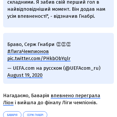
складними. Я забив свій перший гол в
найвідповідніший момент. Він додав нам
усім впевненості", - відзначив Гнабрі.
Браво, Серж Гнабри 👏👏👏
#ЛигаЧемпионов
pic.twitter.com/PHkbObYqlr
— UEFA.com на русском (@UEFAcom_ru)
August 19, 2020
Нагадаємо, Баварія
впевнено переграла
Ліон
і вийшла до фіналу Ліги чемпіонів.
БАВАРІЯ
СЕРЖ ГНАБРІ