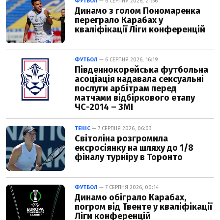
ФУТБОЛ
— 6 СЕРПНЯ 2026, 21:56
Динамо з голом Пономаренка
переграло Карабах у
кваліфікації Ліги конференцій
ФУТБОЛ
— 6 СЕРПНЯ 2026, 16:19
Південнокорейська футбольна
асоціація надавала сексуальні
послуги арбітрам перед
матчами відбіркового етапу
ЧС-2014 – ЗМІ
ТЕНІС
— 7 СЕРПНЯ 2026, 06:03
Світоліна розгромила
ексросіянку на шляху до 1/8
фіналу турніру в Торонто
ФУТБОЛ
— 7 СЕРПНЯ 2026, 00:14
Динамо обіграло Карабах,
погром від Твенте у кваліфікації
Ліги конференцій