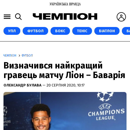
УПЛ
ФУТБОЛ
БОКС
ТЕНІС
БІАТЛОН
Б
ЧЕМПІОН
ФУТБОЛ
Визначився найкращий
гравець матчу Ліон – Баварія
ОЛЕКСАНДР БУЛАВА
— 20 СЕРПНЯ 2020, 10:17