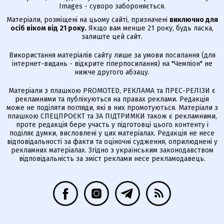
Images - суворо забороняється.
Матеріали, розміщені на цьому сайті, призначені
виключно для
осіб віком від 21 року.
Якщо вам менше 21 року, будь ласка,
залиште цей сайт.
Використання матеріалів сайту лише за умови посилання (для
інтернет-видань - відкрите гіперпосилання) на "Чемпіон" не
нижче другого абзацу.
Матеріали з плашкою PROMOTED, РЕКЛАМА та ПРЕС-РЕЛІЗИ є
рекламними та публікуються на правах реклами. Редакція
може не поділяти погляди, які в них промотуються. Матеріали з
плашкою СПЕЦПРОЄКТ та ЗА ПІДТРИМКИ також є рекламними,
проте редакція бере участь у підготовці цього контенту і
поділяє думки, висловлені у цих матеріалах. Редакція не несе
відповідальності за факти та оціночні судження, оприлюднені у
рекламних матеріалах. Згідно з українським законодавством
відповідальність за зміст реклами несе рекламодавець.