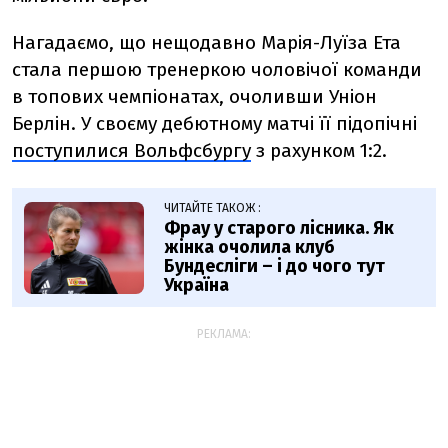
Нагадаємо, що нещодавно
Марія-Луїза Ета
стала першою тренеркою чоловічої команди
в топових чемпіонатах, очоливши Уніон
Берлін. У своєму дебютному матчі її підопічні
поступилися Вольфсбургу
з рахунком 1:2.
ЧИТАЙТЕ ТАКОЖ :
Фрау у старого лісника. Як
жінка очолила клуб
Бундесліги – і до чого тут
Україна
РЕКЛАМА: