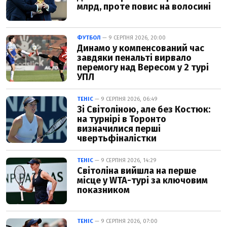
млрд, проте повис на волосині
ФУТБОЛ
— 9 СЕРПНЯ 2026, 20:00
Динамо у компенсований час
завдяки пенальті вирвало
перемогу над Вересом у 2 турі
УПЛ
ТЕНІС
— 9 СЕРПНЯ 2026, 06:49
Зі Світоліною, але без Костюк:
на турнірі в Торонто
визначилися перші
чвертьфіналістки
ТЕНІС
— 9 СЕРПНЯ 2026, 14:29
Світоліна вийшла на перше
місце у WTA-турі за ключовим
показником
ТЕНІС
— 9 СЕРПНЯ 2026, 07:00