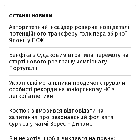
ОСТАННІ НОВИНИ
Авторитетний інсайдер розкрив нові деталі
потенційного трансферу голкіпера збірної
Японії у ПСЖ
Бенфіка з Судаковим втратила перемогу на
старті нового розіграшу чемпіонату
Португалії
Українські метальники продемонстрували
особисті рекорди на юніорському ЧС з
легкої атлетики
Костюк відмовився відповідати на
запитання про резонансний фол зятя
Суркіса у матчі Верес – Динамо
Він не хотів, щоб я виклався на повну: