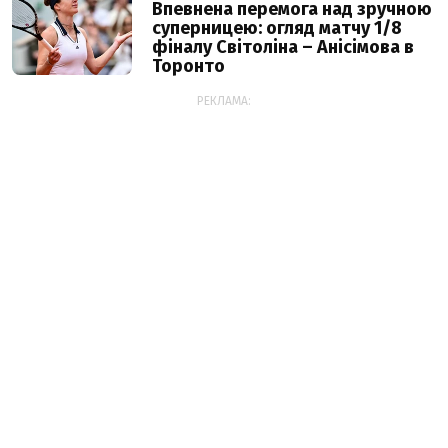
Впевнена перемога над зручною
суперницею: огляд матчу 1/8
фіналу Світоліна – Анісімова в
Торонто
РЕКЛАМА: