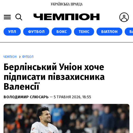
УПЛ
ФУТБОЛ
БОКС
ТЕНІС
БІАТЛОН
Б
ЧЕМПІОН
ФУТБОЛ
Берлінський Уніон хоче
підписати півзахисника
Валенсії
ВОЛОДИМИР СЛЮСАРЬ
— 5 ТРАВНЯ 2026, 18:55