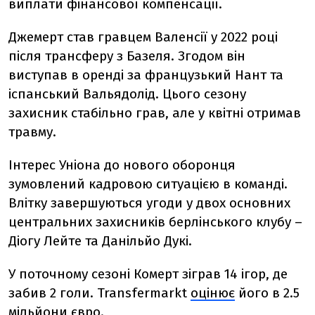
виплати фінансової компенсації.
Джемерт став гравцем Валенсії у 2022 році
після трансферу з Базеля. Згодом він
виступав в оренді за французький Нант та
іспанський Вальядолід. Цього сезону
захисник стабільно грав, але у квітні отримав
травму.
Інтерес Уніона до нового оборонця
зумовлений кадровою ситуацією в команді.
Влітку завершуються угоди у двох основних
центральних захисників берлінського клубу –
Діогу Лейте та Данільйо Дукі.
У поточному сезоні Комерт зіграв 14 ігор, де
забив 2 голи. Transfermarkt
оцінює
його в 2.5
мільйони євро.