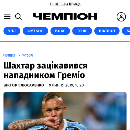
УПЛ
ФУТБОЛ
БОКС
ТЕНІС
БІАТЛОН
Б
ЧЕМПІОН
ФУТБОЛ
Шахтар зацікавився
нападником Греміо
ВІКТОР СЛЮСАРЕНКО
— 9 ЛИПНЯ 2019, 10:20