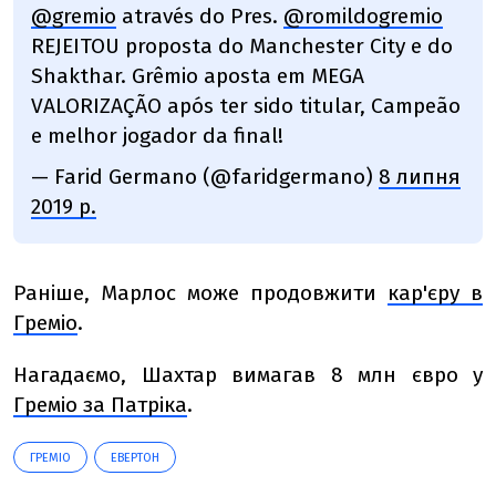
@gremio
através do Pres.
@romildogremio
REJEITOU proposta do Manchester City e do
Shakthar. Grêmio aposta em MEGA
VALORIZAÇÃO após ter sido titular, Campeão
e melhor jogador da final!
— Farid Germano (@faridgermano)
8 липня
2019 р.
Раніше, Марлос може продовжити
кар'єру в
Греміо
.
Нагадаємо, Шахтар вимагав 8 млн євро у
Греміо за Патріка
.
ГРЕМІО
ЕВЕРТОН