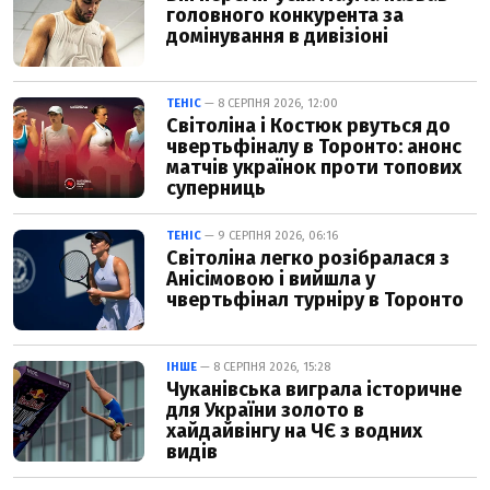
головного конкурента за
домінування в дивізіоні
ТЕНІС
— 8 СЕРПНЯ 2026, 12:00
Світоліна і Костюк рвуться до
чвертьфіналу в Торонто: анонс
матчів українок проти топових
суперниць
ТЕНІС
— 9 СЕРПНЯ 2026, 06:16
Світоліна легко розібралася з
Анісімовою і вийшла у
чвертьфінал турніру в Торонто
ІНШЕ
— 8 СЕРПНЯ 2026, 15:28
Чуканівська виграла історичне
для України золото в
хайдайвінгу на ЧЄ з водних
видів