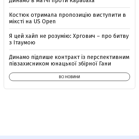
Динамо в матчі проти Карабаха
Костюк отримала пропозицію виступити в
міксті на US Open
Я цей хайп не розумію: Хргович – про битву
з Ітаумою
Динамо підпише контракт із перспективним
півзахисником юнацької збірної Гани
ВСІ НОВИНИ