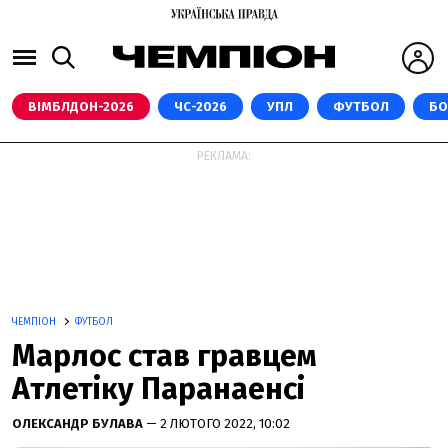
ВІМБЛДОН-2026
ЧС-2026
УПЛ
ФУТБОЛ
БО
РЕКЛАМА:
ЧЕМПІОН
ФУТБОЛ
Марлос став гравцем
Атлетіку Паранаенсі
ОЛЕКСАНДР БУЛАВА
— 2 ЛЮТОГО 2022, 10:02