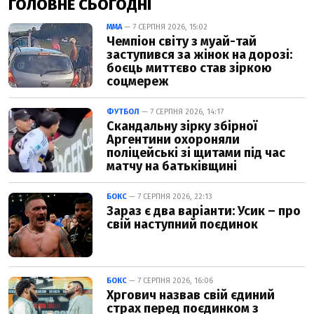
ГОЛОВНЕ СЬОГОДНІ
ММА
— 7 СЕРПНЯ 2026, 15:02
Чемпіон світу з муай-тай
заступився за жінок на дорозі:
боєць миттєво став зіркою
соцмереж
ФУТБОЛ
— 7 СЕРПНЯ 2026, 14:17
Скандальну зірку збірної
Аргентини охороняли
поліцейські зі щитами під час
матчу на батьківщині
БОКС
— 7 СЕРПНЯ 2026, 22:13
Зараз є два варіанти: Усик – про
свій наступний поєдинок
БОКС
— 7 СЕРПНЯ 2026, 16:06
Хргович назвав свій єдиний
страх перед поєдинком з