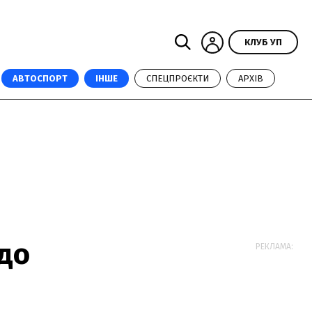
КЛУБ УП
АВТОСПОРТ
ІНШЕ
СПЕЦПРОЄКТИ
АРХІВ
 до
РЕКЛАМА: