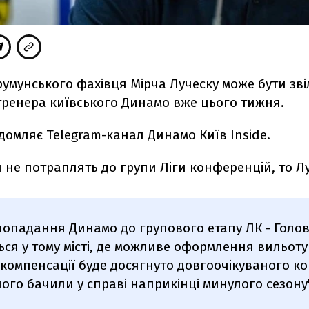
румунського фахівця Мірча Луческу може бути зв
тренера київського Динамо вже цього тижня.
домляє Telegram-канал Динамо Київ Inside.
не потраплять до групи Ліги конференцій, то Луч
епопадання Динамо до групового етапу ЛК - Голов
ся у тому місті, де можливе оформлення вильоту 
компенсації буде досягнуто довгоочікуваного ко
його бачили у справі наприкінці минулого сезону"