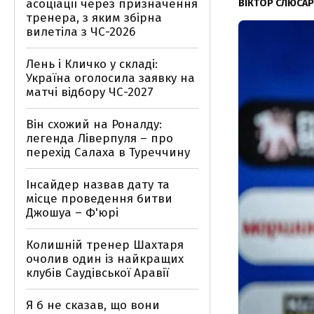
асоціації через призначення
ВІКТОР СЛЮСА
тренера, з яким збірна
вилетіла з ЧС-2026
Лень і Кличко у складі:
Україна оголосила заявку на
матчі відбору ЧС-2027
Він схожий на Роналду:
легенда Ліверпуля – про
перехід Салаха в Туреччину
Інсайдер назвав дату та
місце проведення битви
Джошуа – Ф'юрі
Колишній тренер Шахтаря
очолив один із найкращих
клубів Саудівської Аравії
Я б не сказав, що вони