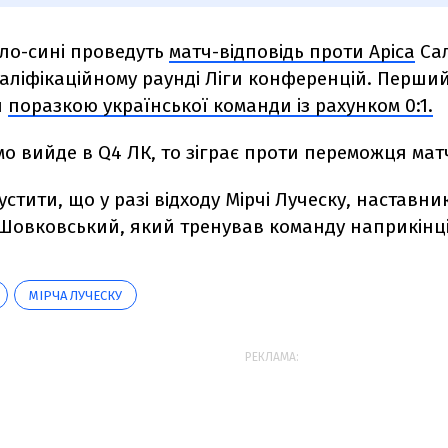
іло-сині проведуть
матч-відповідь проти Аріса
Сал
валіфікаційному раунді Ліги конференцій. Перши
я
поразкою української команди із рахунком 0:1.
 вийде в Q4 ЛК, то зіграє проти переможця мат
стити, що у разі відходу Мірчі Луческу, наставн
Шовковський, який тренував команду наприкінці
МІРЧА ЛУЧЕСКУ
РЕКЛАМА: