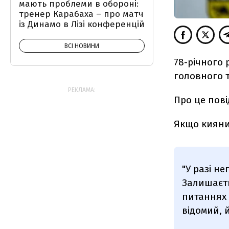
мають проблеми в обороні:
тренер Карабаха – про матч
із Динамо в Лізі конференцій
ВСІ НОВИНИ
78-річного 
головного 
РЕКЛАМА:
Про це пові
Якщо кияни 
"У разі н
Залишаєть
питаннях 
відомий, 