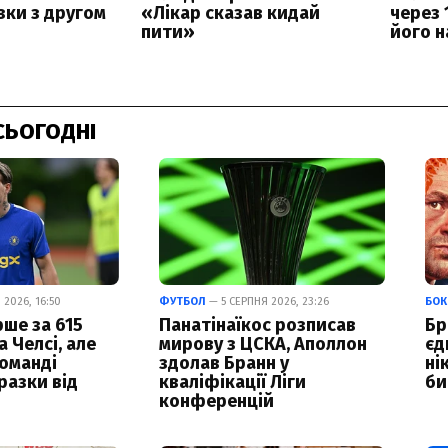
СЬОГОДНІ
2026, 16:50
ФУТБОЛ
— 5 СЕРПНЯ 2026, 23:26
БОК
ше за 615
Панатінаїкос розписав
Бр
а Челсі, але
мирову з ЦСКА, Аполлон
єд
команді
здолав Бранн у
ні
разки від
кваліфікації Ліги
би
конференцій