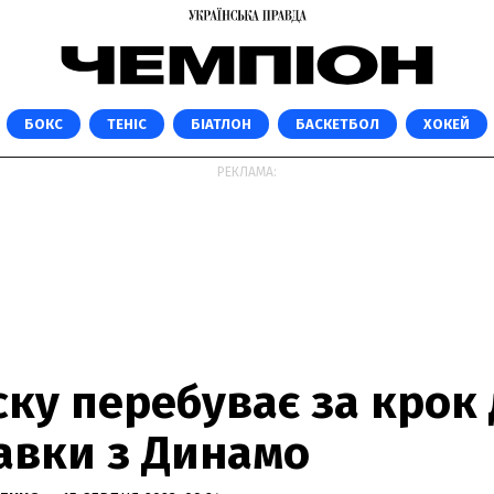
БОКС
ТЕНІС
БІАТЛОН
БАСКЕТБОЛ
ХОКЕЙ
РЕКЛАМА:
ку перебуває за крок
тавки з Динамо