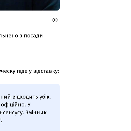
ільнено з посади
еску піде у відставку:
ний відходить убік.
офіційно. У
нсенсусу. Змінник
.