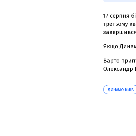
17 серпня б
третьому к
завершивс
Якщо Динамо
Варто припу
Олександр 
ДИНАМО КИЇВ