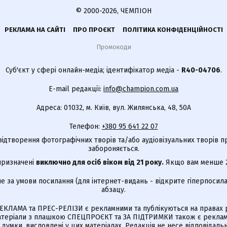
© 2000-2026, ЧЕМПІОН
РЕКЛАМА НА САЙТІ
ПРО ПРОЄКТ
ПОЛІТИКА КОНФІДЕНЦІЙНОСТІ
Промокоди
Суб'єкт у сфері онлайн-медіа; ідентифікатор медіа -
R40-04706
.
E-mail редакції:
info@champion.com.ua
Адреса: 01032, м. Київ, вул. Жилянська, 48, 50А
Телефон:
+380 95 641 22 07
відтворення фотографічних творів та/або аудіовізуальних творів п
забороняється.
 призначені
виключно для осіб віком від 21 року.
Якщо вам менше 21
е за умови посилання (для інтернет-видань - відкрите гіперпосила
абзацу.
КЛАМА та ПРЕС-РЕЛІЗИ є рекламними та публікуються на правах р
Матеріали з плашкою СПЕЦПРОЄКТ та ЗА ПІДТРИМКИ також є реклам
є думки, висловлені у цих матеріалах. Редакція не несе відповідальн