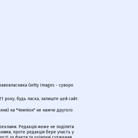
равовласника Getty Images - суворо
 року, будь ласка, залиште цей сайт.
ння) на "Чемпіон" не нижче другого
еклами. Редакція може не поділяти
ними, проте редакція бере участь у
ості за факти та оціночні судження,