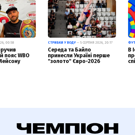
26, 00:58
СТРИБКИ У ВОДУ
— 5 СЕРПНЯ 2026, 20:17
ФУ
вручив
Середа та Байло
В 
й пояс WBO
принесли Україні перше
пр
Мейсону
"золото" Євро-2026
сп