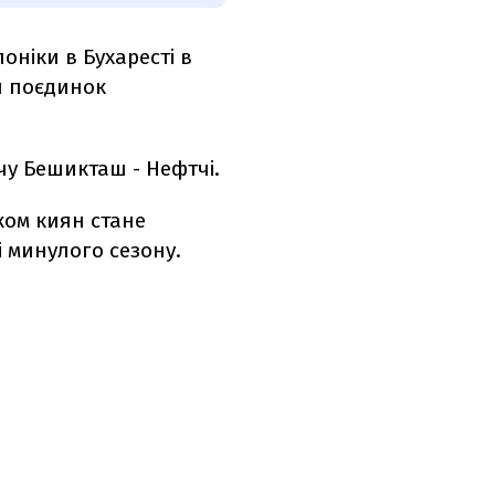
оніки в Бухаресті в
й поєдинок
чу Бешикташ - Нефтчі.
иком киян стане
 минулого сезону.