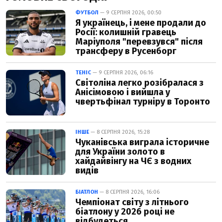
ФУТБОЛ
— 9 СЕРПНЯ 2026, 00:50
Я українець, і мене продали до
Росії: колишній гравець
Маріуполя "перевзувся" після
трансферу в Русенборг
ТЕНІС
— 9 СЕРПНЯ 2026, 06:16
Світоліна легко розібралася з
Анісімовою і вийшла у
чвертьфінал турніру в Торонто
ІНШЕ
— 8 СЕРПНЯ 2026, 15:28
Чуканівська виграла історичне
для України золото в
хайдайвінгу на ЧЄ з водних
видів
БІАТЛОН
— 8 СЕРПНЯ 2026, 16:06
Чемпіонат світу з літнього
біатлону у 2026 році не
відбудеться