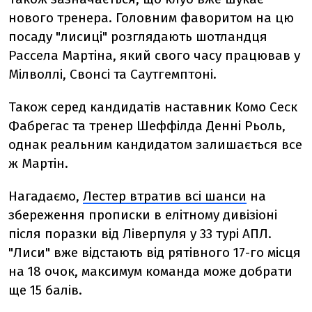
нового тренера. Головним фаворитом на цю
посаду "лисиці" розглядають шотландця
Рассела Мартіна, який свого часу працював у
Мілволлі, Свонсі та Саутгемптоні.
Також серед кандидатів наставник Комо Сеск
Фабрегас та тренер Шеффілда Денні Рьоль,
однак реальним кандидатом залишається все
ж Мартін.
Нагадаємо,
Лестер втратив всі шанси
на
збереження прописки в елітному дивізіоні
після поразки від Ліверпуля у 33 турі АПЛ.
"Лиси" вже відстають від рятівного 17-го місця
на 18 очок, максимум команда може добрати
ще 15 балів.