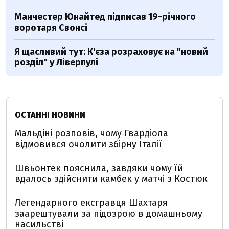
Манчестер Юнайтед підписав 19-річного
воротаря Свонсі
Я щасливий тут: К'єза розраховує на "новий
розділ" у Ліверпулі
ОСТАННІ НОВИНИ
Мальдіні розповів, чому Гвардіола
відмовився очолити збірну Італії
Швьонтек пояснила, завдяки чому їй
вдалось здійснити камбек у матчі з Костюк
Легендарного ексгравця Шахтаря
заарештували за підозрою в домашньому
насильстві