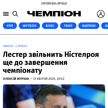
УПЛ
ФУТБОЛ
БОКС
ТЕНІС
БІАТЛОН
Б
ЧЕМПІОН
ФУТБОЛ
Лестер звільнить Ністелроя
ще до завершення
чемпіонату
ОЛЕКСІЙ МУРЗАК
— 21 КВІТНЯ 2025, 20:52