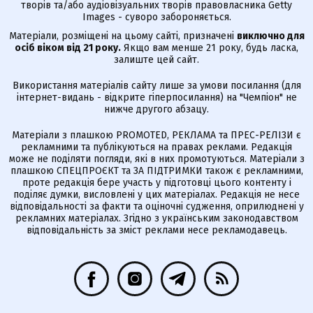
творів та/або аудіовізуальних творів правовласника Getty
Images - суворо забороняється.
Матеріали, розміщені на цьому сайті, призначені
виключно для
осіб віком від 21 року.
Якщо вам менше 21 року, будь ласка,
залиште цей сайт.
Використання матеріалів сайту лише за умови посилання (для
інтернет-видань - відкрите гіперпосилання) на "Чемпіон" не
нижче другого абзацу.
Матеріали з плашкою PROMOTED, РЕКЛАМА та ПРЕС-РЕЛІЗИ є
рекламними та публікуються на правах реклами. Редакція
може не поділяти погляди, які в них промотуються. Матеріали з
плашкою СПЕЦПРОЄКТ та ЗА ПІДТРИМКИ також є рекламними,
проте редакція бере участь у підготовці цього контенту і
поділяє думки, висловлені у цих матеріалах. Редакція не несе
відповідальності за факти та оціночні судження, оприлюднені у
рекламних матеріалах. Згідно з українським законодавством
відповідальність за зміст реклами несе рекламодавець.