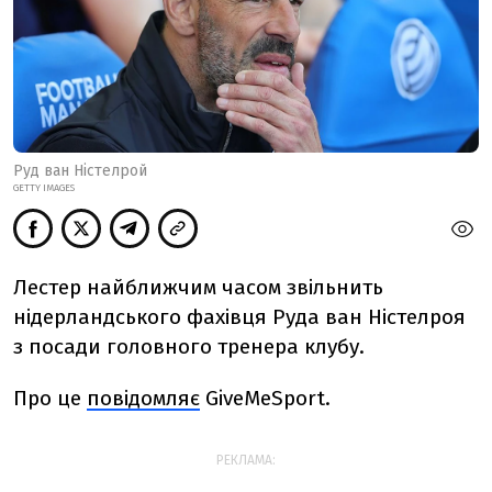
Руд ван Ністелрой
GETTY IMAGES
Лестер найближчим часом звільнить
нідерландського фахівця Руда ван Ністелроя
з посади головного тренера клубу.
Про це
повідомляє
GiveMeSport.
РЕКЛАМА: