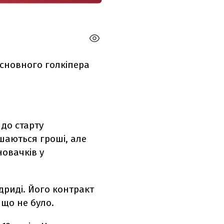
основного голкіпера
 до старту
шаються гроші, але
новачків у
дриді. Його контракт
 що не було.