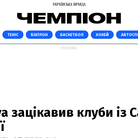
ТЕНІС
БІАТЛОН
БАСКЕТБОЛ
ХОКЕЙ
АВТОСП
РЕКЛАМА:
а зацікавив клуби із С
ї