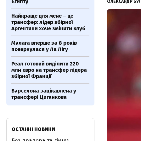
Єгипту
ОЛЕКСАНДР БУ
Найкраще для мене – це
трансфер: лідер збірної
Аргентини хоче змінити клуб
Малага вперше за 8 років
повернулася у Ла Лігу
Реал готовий виділити 220
млн євро на трансфер лідера
збірної Франції
Барселона зацікавлена у
трансфері Циганкова
ОСТАННІ НОВИНИ
Без прапора та гімну: