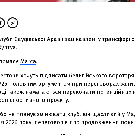
луби Саудівської Аравії зацікавлені
у трансфері 
Куртуа.
ідомляє
Marca
.
вестори хочуть підписати бельгійського воротаря
5/26. Головним аргументом при переговорах зали
вці також намагаються переконати потенційних 
сті спортивного проєкту.
бо не планує змінювати клуб, він щасливий у Ма
ня 2026 року, переговорів про продовження поки