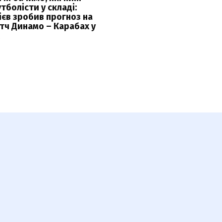
тболісти у складі:
ієв зробив прогноз на
тч Динамо – Карабах у
К