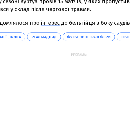
 сезоні Куртуа провів 15 матчів,
у яких пропустив
вся у склад після чергової травми.
ідомлялося про
інтерес
до бельгійця з боку саудів
НІЇ, ЛА ЛІГА
РЕАЛ МАДРИД
ФУТБОЛЬНІ ТРАНСФЕРИ
ТІБО
РЕКЛАМА: