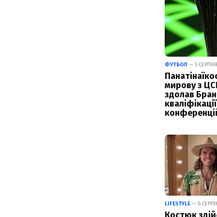
ФУТБОЛ
— 5 СЕРПНЯ
Панатінаїко
мирову з ЦС
здолав Бран
кваліфікації
конференці
LIFESTYLE
— 6 СЕРПН
Костюк здій