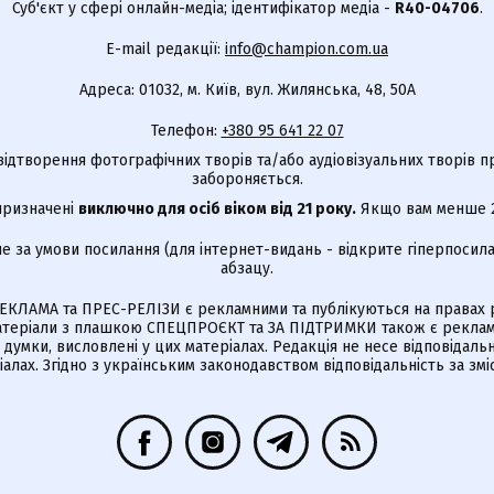
Суб'єкт у сфері онлайн-медіа; ідентифікатор медіа -
R40-04706
.
E-mail редакції:
info@champion.com.ua
Адреса: 01032, м. Київ, вул. Жилянська, 48, 50А
Телефон:
+380 95 641 22 07
відтворення фотографічних творів та/або аудіовізуальних творів п
забороняється.
 призначені
виключно для осіб віком від 21 року.
Якщо вам менше 21
е за умови посилання (для інтернет-видань - відкрите гіперпосила
абзацу.
КЛАМА та ПРЕС-РЕЛІЗИ є рекламними та публікуються на правах р
Матеріали з плашкою СПЕЦПРОЄКТ та ЗА ПІДТРИМКИ також є реклам
є думки, висловлені у цих матеріалах. Редакція не несе відповідальн
алах. Згідно з українським законодавством відповідальність за зм