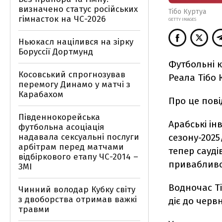
визначено статус російських
Тібо Куртуа
гімнасток на ЧС-2026
GETTY IMAGES
Ньюкасл націлився на зірку
Боруссії Дортмунд
Футбольні к
Косовський спрогнозував
Реала Тібо 
перемогу Динамо у матчі з
Карабахом
Про це пов
Південнокорейська
Арабські ін
футбольна асоціація
сезону-202
надавала сексуальні послуги
арбітрам перед матчами
тепер сауді
відбіркового етапу ЧС-2014 –
привабливо
ЗМІ
Водночас Ті
Чинний володар Кубку світу
з двоборства отримав важкі
діє до черв
травми