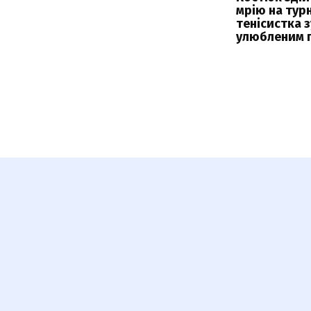
мрію на турн
тенісистка з
улюбленим 