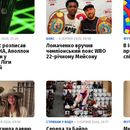
 2026, 23:26
БОКС
— 6 СЕРПНЯ 2026, 00:58
ФУ
с розписав
Ломаченко вручив
В 
КА, Аполлон
чемпіонський пояс WBO
пр
н у
22-річному Мейсону
сп
 Ліги
й
Я 2026, 09:50
СТРИБКИ У ВОДУ
— 5 СЕРПНЯ 2026, 20:17
ФУ
снила давню
Середа та Байло
Ми