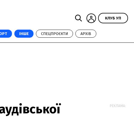
КЛУБ УП
ОРТ
ІНШЕ
СПЕЦПРОЄКТИ
АРХІВ
аудівської
РЕКЛАМА: