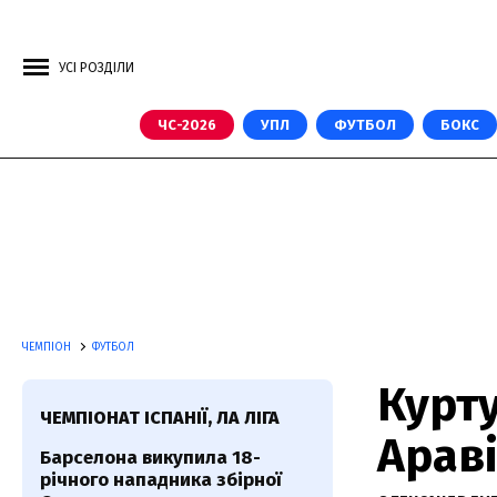
УСІ РОЗДІЛИ
ЧС-2026
УПЛ
ФУТБОЛ
БОКС
ЧЕМПІОН
ФУТБОЛ
Курту
ЧЕМПІОНАТ ІСПАНІЇ, ЛА ЛІГА
Араві
Барселона викупила 18-
річного нападника збірної