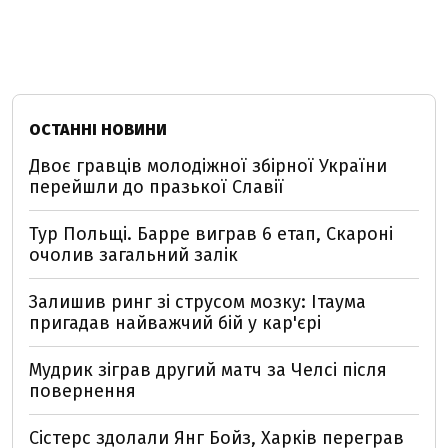
ОСТАННІ НОВИНИ
Двоє гравців молодіжної збірної України
перейшли до празької Славії
Тур Польщі. Барре виграв 6 етап, Скароні
очолив загальний залік
Залишив ринг зі струсом мозку: Ітаума
пригадав найважчий бій у кар'єрі
Мудрик зіграв другий матч за Челсі після
повернення
Сістерс здолали Янг Бойз, Харків переграв