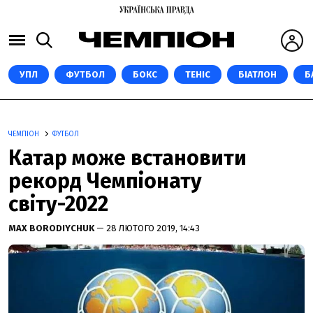
УПЛ
ФУТБОЛ
БОКС
ТЕНІС
БІАТЛОН
Б
ЧЕМПІОН
ФУТБОЛ
Катар може встановити
рекорд Чемпіонату
світу-2022
MAX BORODIYCHUK
— 28 ЛЮТОГО 2019, 14:43