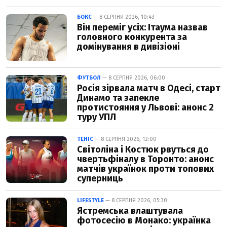
БОКС
— 8 СЕРПНЯ 2026, 10:43
Він переміг усіх: Ітаума назвав
головного конкурента за
домінування в дивізіоні
ФУТБОЛ
— 8 СЕРПНЯ 2026, 06:00
Росія зірвала матч в Одесі, старт
Динамо та запекле
протистояння у Львові: анонс 2
туру УПЛ
ТЕНІС
— 8 СЕРПНЯ 2026, 12:00
Світоліна і Костюк рвуться до
чвертьфіналу в Торонто: анонс
матчів українок проти топових
суперниць
LIFESTYLE
— 8 СЕРПНЯ 2026, 05:30
Ястремська влаштувала
фотосесію в Монако: українка