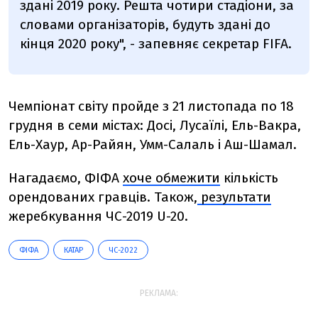
здані 2019 року. Решта чотири стадіони, за
словами організаторів, будуть здані до
кінця 2020 року", - запевняє секретар FIFA.
Чемпіонат світу пройде з 21 листопада по 18
грудня в семи містах: Досі, Лусаїлі, Ель-Вакра,
Ель-Хаур, Ар-Райян, Умм-Салаль і Аш-Шамал.
Нагадаємо, ФІФА
хоче обмежити
кількість
орендованих гравців. Також,
результати
жеребкування ЧС-2019 U-20.
ФІФА
КАТАР
ЧС-2022
РЕКЛАМА: