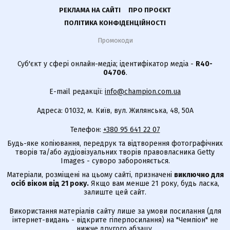
РЕКЛАМА НА САЙТІ
ПРО ПРОЄКТ
ПОЛІТИКА КОНФІДЕНЦІЙНОСТІ
Промокоди
Суб'єкт у сфері онлайн-медіа; ідентифікатор медіа -
R40-
04706
.
E-mail редакції:
info@champion.com.ua
Адреса: 01032, м. Київ, вул. Жилянська, 48, 50А
Телефон:
+380 95 641 22 07
Будь-яке копіювання, передрук та відтворення фотографічних
творів та/або аудіовізуальних творів правовласника Getty
Images - суворо забороняється.
Матеріали, розміщені на цьому сайті, призначені
виключно для
осіб віком від 21 року.
Якщо вам менше 21 року, будь ласка,
залиште цей сайт.
Використання матеріалів сайту лише за умови посилання (для
інтернет-видань - відкрите гіперпосилання) на "Чемпіон" не
нижче другого абзацу.