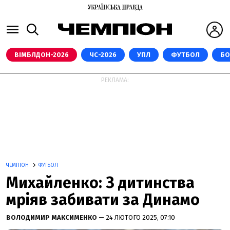
ВІМБЛДОН-2026
ЧС-2026
УПЛ
ФУТБОЛ
БО
РЕКЛАМА:
ЧЕМПІОН
ФУТБОЛ
Михайленко: З дитинства
мріяв забивати за Динамо
ВОЛОДИМИР МАКСИМЕНКО
— 24 ЛЮТОГО 2025, 07:10