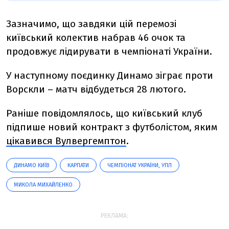
Зазначимо, що завдяки цій перемозі
київський колектив набрав 46 очок та
продовжує лідирувати в чемпіонаті України.
У наступному поєдинку Динамо зіграє проти
Ворскли – матч відбудеться 28 лютого.
Раніше повідомлялось, що київський клуб
підпише новий контракт з футболістом, яким
цікавився Вулвергемптон
.
ДИНАМО КИЇВ
КАРПАТИ
ЧЕМПІОНАТ УКРАЇНИ, УПЛ
МИКОЛА МИХАЙЛЕНКО
РЕКЛАМА: