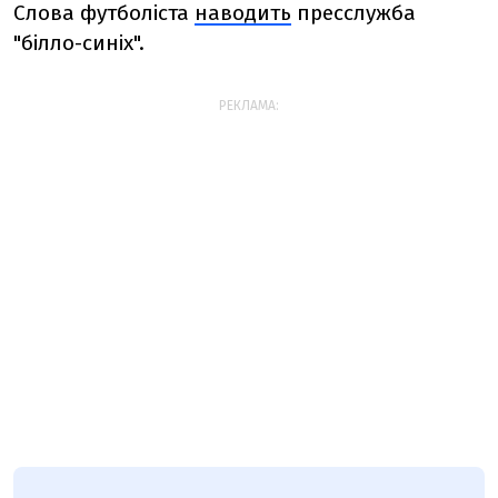
Слова футболіста
наводить
пресслужба
"білло-синіх".
РЕКЛАМА: