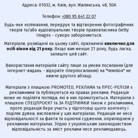
Адреса: 01032, м. Київ, вул. Жилянська, 48, 50А
Телефон:
+380 95 641 22 07
Будь-яке копіювання, передрук та відтворення фотографічних
творів та/або аудіовізуальних творів правовласника Getty
Images - суворо забороняється.
Матеріали, розміщені на цьому сайті, призначені
виключно для
осіб віком від 21 року.
Якщо вам менше 21 року, будь ласка,
залиште цей сайт.
Використання матеріалів сайту лише за умови посилання (для
інтернет-видань - відкрите гіперпосилання) на "Чемпіон" не
нижче другого абзацу.
Матеріали з плашкою PROMOTED, РЕКЛАМА та ПРЕС-РЕЛІЗИ є
рекламними та публікуються на правах реклами. Редакція
може не поділяти погляди, які в них промотуються. Матеріали з
плашкою СПЕЦПРОЄКТ та ЗА ПІДТРИМКИ також є рекламними,
проте редакція бере участь у підготовці цього контенту і
поділяє думки, висловлені у цих матеріалах. Редакція не несе
відповідальності за факти та оціночні судження, оприлюднені у
рекламних матеріалах. Згідно з українським законодавством
відповідальність за зміст реклами несе рекламодавець.