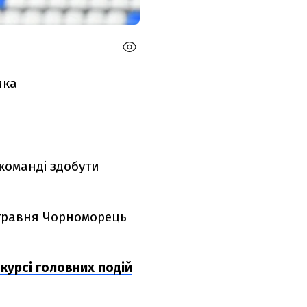
ика
 команді здобути
0 травня Чорноморець
курсі головних подій