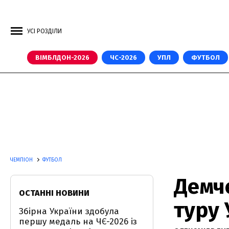
УСІ РОЗДІЛИ
ВІМБЛДОН-2026
ЧС-2026
УПЛ
ФУТБОЛ
ЧЕМПІОН
ФУТБОЛ
Демч
ОСТАННІ НОВИНИ
туру
Збірна України здобула
першу медаль на ЧЄ-2026 із