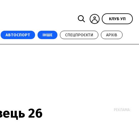
КЛУБ УП
АВТОСПОРТ
ІНШЕ
СПЕЦПРОЄКТИ
АРХІВ
вець 26
РЕКЛАМА: