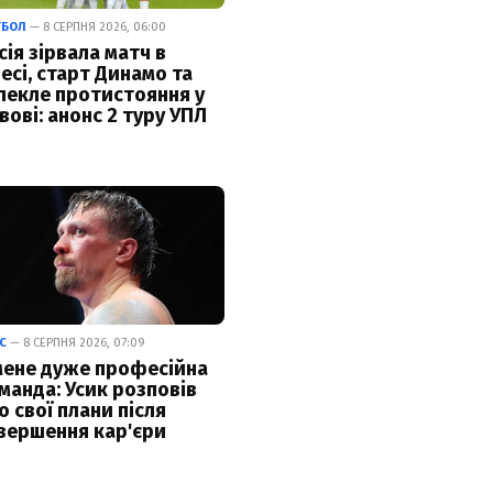
ТБОЛ
— 8 СЕРПНЯ 2026, 06:00
сія зірвала матч в
есі, старт Динамо та
пекле протистояння у
вові: анонс 2 туру УПЛ
С
— 8 СЕРПНЯ 2026, 07:09
мене дуже професійна
манда: Усик розповів
о свої плани після
вершення кар'єри