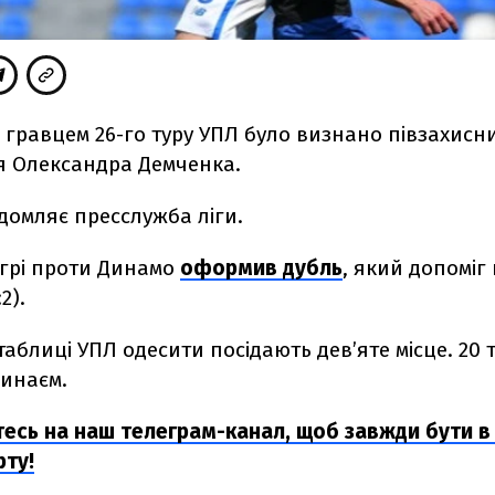
гравцем 26-го туру УПЛ було визнано півзахисн
 Олександра Демченка.
домляє пресслужба ліги.
 грі проти Динамо
оформив дубль
, який допоміг
2).
 таблиці УПЛ одесити посідають дев’яте місце. 2
Минаєм.
тесь на наш телеграм-канал, щоб завжди бути в 
рту!