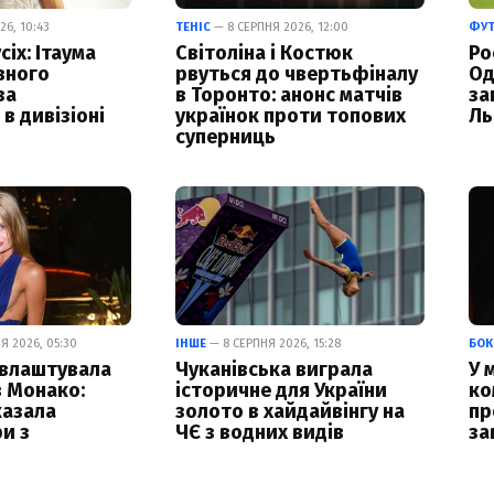
6, 10:43
ТЕНІС
— 8 СЕРПНЯ 2026, 12:00
ФУ
сіх: Ітаума
Світоліна і Костюк
Ро
вного
рвуться до чвертьфіналу
Од
за
в Торонто: анонс матчів
за
в дивізіоні
українок проти топових
Ль
суперниць
Я 2026, 05:30
ІНШЕ
— 8 СЕРПНЯ 2026, 15:28
БОК
 влаштувала
Чуканівська виграла
У 
 Монако:
історичне для України
ко
казала
золото в хайдайвінгу на
пр
и з
ЧЄ з водних видів
за