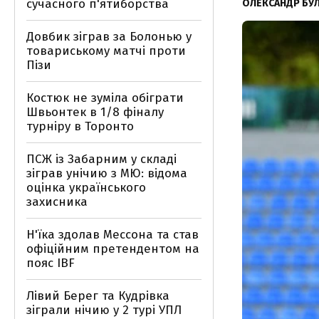
сучасного п'ятиборства
ОЛЕКСАНДР БУ
Довбик зіграв за Болонью у
товариському матчі проти
Пізи
Костюк не зуміла обіграти
Швьонтек в 1/8 фіналу
турніру в Торонто
ПСЖ із Забарним у складі
зіграв унічию з МЮ: відома
оцінка українського
захисника
Н'їка здолав Мессона та став
офіційним претендентом на
пояс IBF
Лівий Берег та Кудрівка
зіграли нічию у 2 турі УПЛ