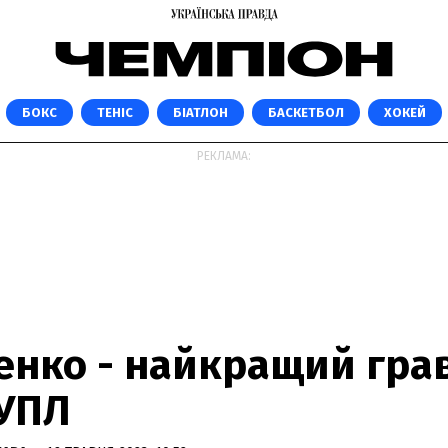
БОКС
ТЕНІС
БІАТЛОН
БАСКЕТБОЛ
ХОКЕЙ
РЕКЛАМА:
енко - найкращий гра
 УПЛ