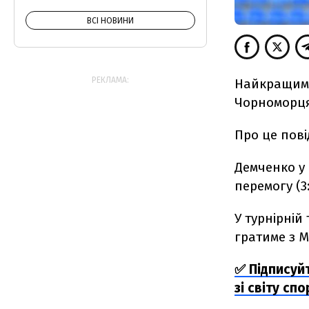
ВСІ НОВИНИ
РЕКЛАМА:
Найкращим 
Чорноморця
Про це пові
Демченко у
перемогу (3:
У турнірній
гратиме з 
✅ Підписуй
зі світу спо