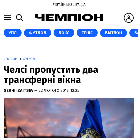
УПЛ
ФУТБОЛ
БОКС
ТЕНІС
БІАТЛОН
Б
ЧЕМПІОН
ФУТБОЛ
Челсі пропустить два
трансферні вікна
SERHII ZAITSEV
— 22 ЛЮТОГО 2019, 12:25