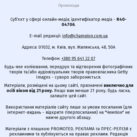
Промокоди
Суб'єкт у сфері онлайн-медіа; ідентифікатор медіа -
R40-
04706
.
E-mail редакції:
info@champion.com.ua
Адреса: 01032, м. Київ, вул. Жилянська, 48, 50А
Телефон:
+380 95 641 22 07
Будь-яке копіювання, передрук та відтворення фотографічних
творів та/або аудіовізуальних творів правовласника Getty
Images - суворо забороняється.
Матеріали, розміщені на цьому сайті, призначені
виключно для
осіб віком від 21 року.
Якщо вам менше 21 року, будь ласка,
залиште цей сайт.
Використання матеріалів сайту лише за умови посилання (для
інтернет-видань - відкрите гіперпосилання) на "Чемпіон" не
нижче другого абзацу.
Матеріали з плашкою PROMOTED, РЕКЛАМА та ПРЕС-РЕЛІЗИ є
рекламними та публікуються на правах реклами. Редакція