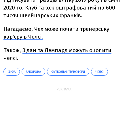
2020 го. Клуб також оштрафований на 600
тисяч швейцарських франків.
Нагадаємо,
Чех може почати тренерську
кар'єру в Челсі.
Також,
Зідан та Лемпард можуть очолити
Челсі.
ФІФА
ЗАБОРОНА
ФУТБОЛЬНІ ТРАНСФЕРИ
ЧЕЛСІ
РЕКЛАМА: