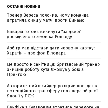
ОСТАННІ НОВИНИ
Тренер Вереса пояснив, чому команда
втратила очки у матчі проти Динамо
Баварія готова викинути "за двері"
досвідченого земляка Роналду
Арбітр мав підстави дати червону картку:
Харатін – про фол Біловара
Це просто нісенітниця: британський тренер
знищив роботу кута Джошуа у бою з
Пренгою
Авторитетний інсайдер розкрив нові деталі
потенційного трансферу голкіпера збірної
Японії у ПСЖ
Бенфіка з Судаковим втратила перемогу на