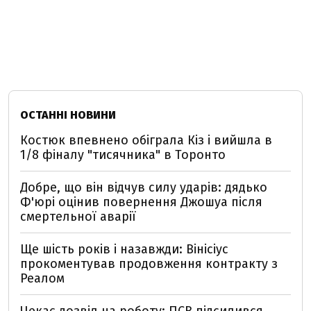
ОСТАННІ НОВИНИ
Костюк впевнено обіграла Кіз і вийшла в
1/8 фіналу "тисячника" в Торонто
Добре, що він відчув силу ударів: дядько
Ф'юрі оцінив повернення Джошуа після
смертельної аварії
Ще шість років і назавжди: Вінісіус
прокоментував продовження контракту з
Реалом
Чекає дозвіл на роботу: ПСВ підсилився