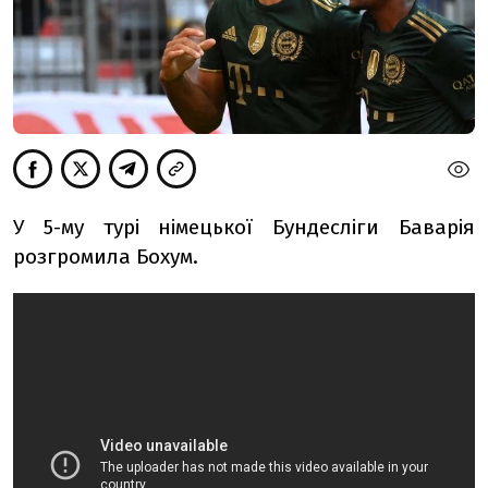
У 5-му турі німецької Бундесліги Баварія
розгромила Бохум.