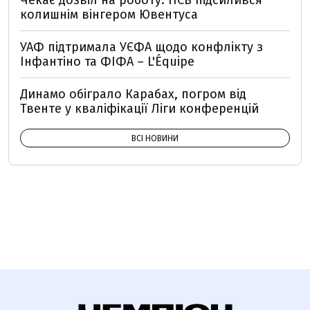
колишнім вінгером Ювентуса
УАФ підтримала УЄФА щодо конфлікту з
Інфантіно та ФІФА – L'Équipe
Динамо обіграло Карабах, погром від
Твенте у кваліфікації Ліги конференцій
ВСІ НОВИНИ