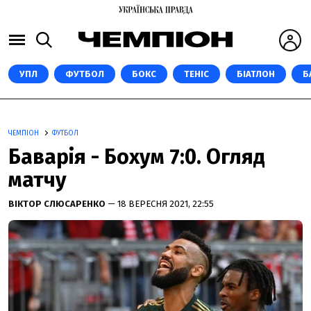
УПЛ
ФУТБОЛ
БОКС
ТЕНІС
БІАТЛОН
Б
ЧЕМПІОН
ФУТБОЛ
Баварія - Бохум 7:0. Огляд
матчу
ВІКТОР СЛЮСАРЕНКО
— 18 ВЕРЕСНЯ 2021, 22:55