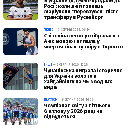
Я українець, і мене продали до
Росії: колишній гравець
Маріуполя "перевзувся" після
трансферу в Русенборг
ТЕНІС
— 9 СЕРПНЯ 2026, 06:16
Світоліна легко розібралася з
Анісімовою і вийшла у
чвертьфінал турніру в Торонто
ІНШЕ
— 8 СЕРПНЯ 2026, 15:28
Чуканівська виграла історичне
для України золото в
хайдайвінгу на ЧЄ з водних
видів
БІАТЛОН
— 8 СЕРПНЯ 2026, 16:06
Чемпіонат світу з літнього
біатлону у 2026 році не
відбудеться