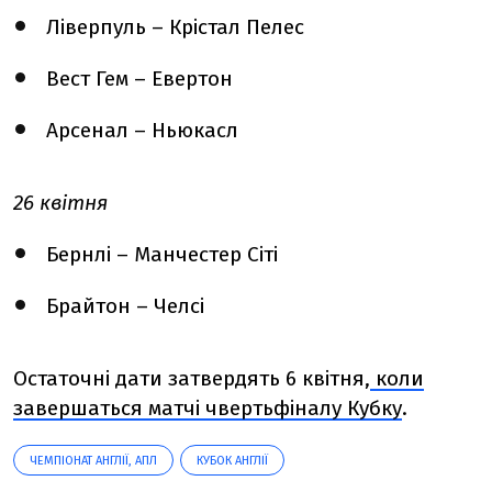
Ліверпуль – Крістал Пелес
Вест Гем – Евертон
Арсенал – Ньюкасл
26 квітня
Бернлі – Манчестер Сіті
Брайтон – Челсі
Остаточні дати затвердять 6 квітня,
коли
завершаться матчі чвертьфіналу Кубку
.
ЧЕМПІОНАТ АНГЛІЇ, АПЛ
КУБОК АНГЛІЇ