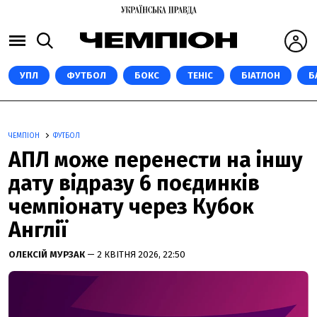
УПЛ
ФУТБОЛ
БОКС
ТЕНІС
БІАТЛОН
Б
ЧЕМПІОН
ФУТБОЛ
АПЛ може перенести на іншу
дату відразу 6 поєдинків
чемпіонату через Кубок
Англії
ОЛЕКСІЙ МУРЗАК
— 2 КВІТНЯ 2026, 22:50