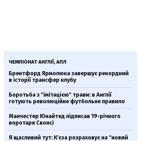
ЧЕМПІОНАТ АНГЛІЇ, АПЛ
Брентфорд Ярмолюка завершує рекордний
в історії трансфер клубу
Боротьба з "імітацією" травм: в Англії
готують революційне футбольне правило
Манчестер Юнайтед підписав 19-річного
воротаря Свонсі
Я щасливий тут: К'єза розраховує на "новий