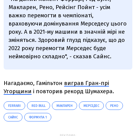
Макларен, Рено, Рейсінг Пойнт - усім
важко перемогти в чемпіонаті,
враховуючи домінування Мерседесу цього
року. А в 2021-му машини в значній мірі не
зміняться. Здоровий глузд підказує, що до
2022 року перемогти Мерседес буде
неймовірно складно", - сказав Сайнс.
Нагадаємо, Гамільтон
виграв Гран-прі
Угорщини
і повторив рекорд Шумахера.
FERRARI
RED BULL
МАКЛАРЕН
МЕРСЕДЕС
РЕНО
САЙНС
ФОРМУЛА 1
РЕКЛАМА: