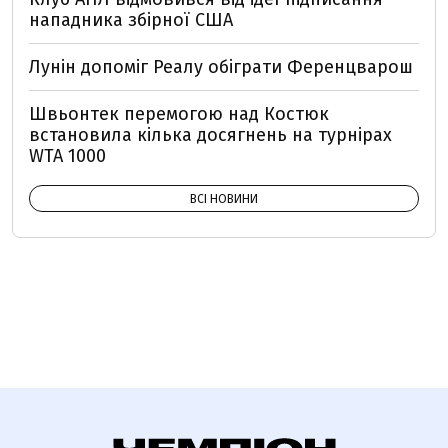
нападника збірної США
Лунін допоміг Реалу обіграти Ференцварош
Швьонтек перемогою над Костюк
встановила кілька досягнень на турнірах
WTA 1000
ВСІ НОВИНИ