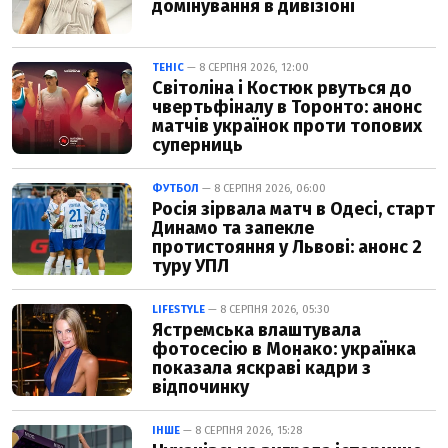
домінування в дивізіоні
ТЕНІС
— 8 СЕРПНЯ 2026, 12:00
Світоліна і Костюк рвуться до
чвертьфіналу в Торонто: анонс
матчів українок проти топових
суперниць
ФУТБОЛ
— 8 СЕРПНЯ 2026, 06:00
Росія зірвала матч в Одесі, старт
Динамо та запекле
протистояння у Львові: анонс 2
туру УПЛ
LIFESTYLE
— 8 СЕРПНЯ 2026, 05:30
Ястремська влаштувала
фотосесію в Монако: українка
показала яскраві кадри з
відпочинку
ІНШЕ
— 8 СЕРПНЯ 2026, 15:28