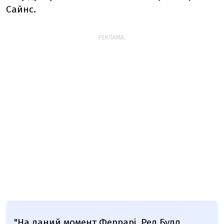
Сайнс.
РЕКЛАМА:
"На даний момент Феррарі, Ред Булл,