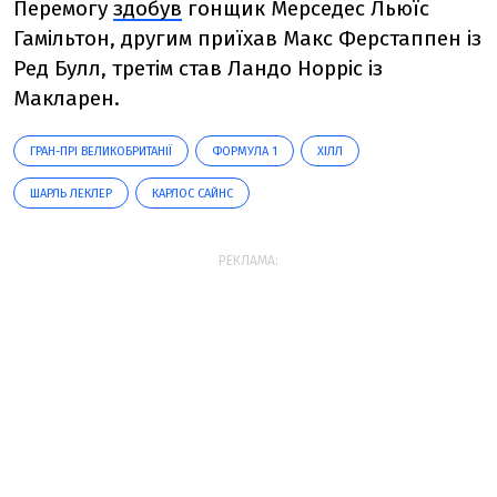
Перемогу
здобув
гонщик Мерседес Льюїс
Гамільтон, другим приїхав Макс Ферстаппен із
Ред Булл, третім став Ландо Норріс із
Макларен.
ГРАН-ПРІ ВЕЛИКОБРИТАНІЇ
ФОРМУЛА 1
ХІЛЛ
ШАРЛЬ ЛЕКЛЕР
КАРЛОС САЙНС
РЕКЛАМА: