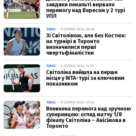
завдяки пенальті вирвало
перемогу над Вересом у 2 турі
УПЛ
ТЕНІС
— 9 СЕРПНЯ 2026, 06:49
Зі Світоліною, але без Костюк:
на турнірі в Торонто
визначилися перші
чвертьфіналістки
ТЕНІС
— 9 СЕРПНЯ 2026, 14:29
Світоліна вийшла на перше
місце у WTA-турі за ключовим
показником
ТЕНІС
— 9 СЕРПНЯ 2026, 07:00
Впевнена перемога над зручною
суперницею: огляд матчу 1/8
фіналу Світоліна – Анісімова в
Торонто