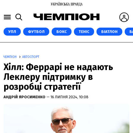
УПЛ
ФУТБОЛ
БОКС
ТЕНІС
БІАТЛОН
Б
ЧЕМПІОН
АВТОСПОРТ
Хілл: Феррарі не надають
Леклеру підтримку в
розробці стратегії
АНДРІЙ ЯРОСИМЕНКО
— 16 ЛИПНЯ 2024, 10:08