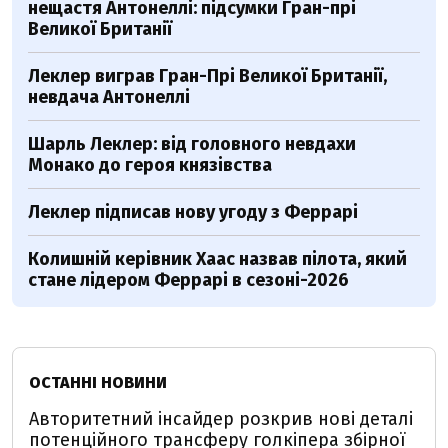
нещастя Антонеллі: підсумки Гран-прі
Великої Британії
Леклер виграв Гран-Прі Великої Британії,
невдача Антонеллі
Шарль Леклер: від головного невдахи
Монако до героя князівства
Леклер підписав нову угоду з Феррарі
Колишній керівник Хаас назвав пілота, який
стане лідером Феррарі в сезоні-2026
ОСТАННІ НОВИНИ
Авторитетний інсайдер розкрив нові деталі
потенційного трансферу голкіпера збірної