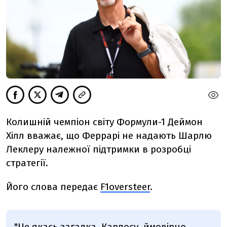
Колишній чемпіон світу Формули-1 Деймон
Хілл вважає, що Феррарі не надають Шарлю
Леклеру належної підтримки в розробці
стратегії.
Його слова передає
F1oversteer
.
"Це якась загадка. Карлосу, ймовірно,