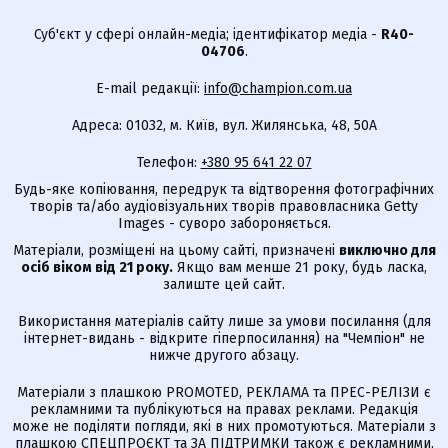
Суб'єкт у сфері онлайн-медіа; ідентифікатор медіа -
R40-
04706
.
E-mail редакції:
info@champion.com.ua
Адреса: 01032, м. Київ, вул. Жилянська, 48, 50А
Телефон:
+380 95 641 22 07
Будь-яке копіювання, передрук та відтворення фотографічних
творів та/або аудіовізуальних творів правовласника Getty
Images - суворо забороняється.
Матеріали, розміщені на цьому сайті, призначені
виключно для
осіб віком від 21 року.
Якщо вам менше 21 року, будь ласка,
залиште цей сайт.
Використання матеріалів сайту лише за умови посилання (для
інтернет-видань - відкрите гіперпосилання) на "Чемпіон" не
нижче другого абзацу.
Матеріали з плашкою PROMOTED, РЕКЛАМА та ПРЕС-РЕЛІЗИ є
рекламними та публікуються на правах реклами. Редакція
може не поділяти погляди, які в них промотуються. Матеріали з
плашкою СПЕЦПРОЄКТ та ЗА ПІДТРИМКИ також є рекламними,