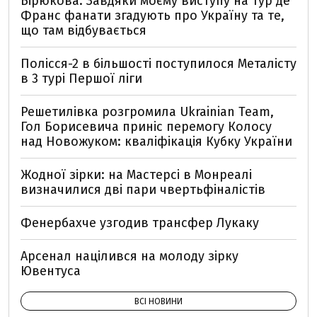
Бірюкова: Завдяки моєму виступу на Тур де
Франс фанати згадують про Україну та те,
що там відбувається
Полісся-2 в більшості поступилося Металісту
в 3 турі Першої ліги
Решетилівка розгромила Ukrainian Team,
Гол Борисевича приніс перемогу Колосу
над Новожуком: кваліфікація Кубку України
Жодної зірки: на Мастерсі в Монреалі
визначилися дві пари чвертьфіналістів
Фенербахче узгодив трансфер Лукаку
Арсенал націлився на молоду зірку
Ювентуса
ВСІ НОВИНИ