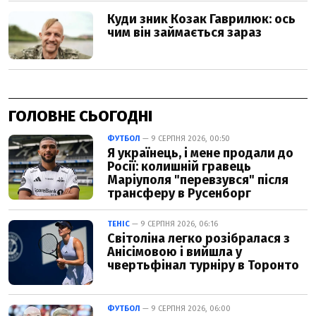
ГОЛОВНЕ СЬОГОДНІ
ФУТБОЛ
— 9 СЕРПНЯ 2026, 00:50
Я українець, і мене продали до
Росії: колишній гравець
Маріуполя "перевзувся" після
трансферу в Русенборг
ТЕНІС
— 9 СЕРПНЯ 2026, 06:16
Світоліна легко розібралася з
Анісімовою і вийшла у
чвертьфінал турніру в Торонто
ФУТБОЛ
— 9 СЕРПНЯ 2026, 06:00