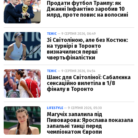
Продати футбол Трампу: як
Джанні Інфантіно заробив 10
млрд, проте повис на волосині
ТЕНІС
— 9 СЕРПНЯ 2026, 06:49
Зі Світоліною, але без Костюк:
на турнірі в Торонто
визначилися перші
чвертьфіналістки
ТЕНІС
— 9 СЕРПНЯ 2026, 04:54
Шанс для Світоліної: Сабалєнка
сенсаційно вилетіла в 1/8
фіналу в Торонто
LIFESTYLE
— 9 СЕРПНЯ 2026, 05:30
Магучіх запалила під
Пивоварова: Ярослава показала
запальні танці перед
чемпіонатом Європи