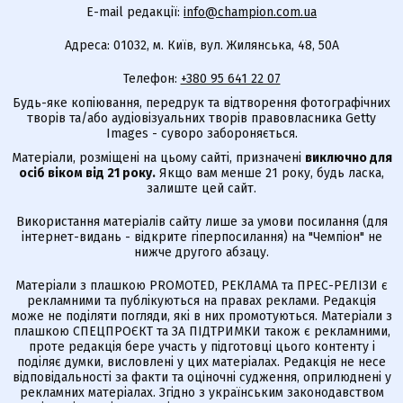
E-mail редакції:
info@champion.com.ua
Адреса: 01032, м. Київ, вул. Жилянська, 48, 50А
Телефон:
+380 95 641 22 07
Будь-яке копіювання, передрук та відтворення фотографічних
творів та/або аудіовізуальних творів правовласника Getty
Images - суворо забороняється.
Матеріали, розміщені на цьому сайті, призначені
виключно для
осіб віком від 21 року.
Якщо вам менше 21 року, будь ласка,
залиште цей сайт.
Використання матеріалів сайту лише за умови посилання (для
інтернет-видань - відкрите гіперпосилання) на "Чемпіон" не
нижче другого абзацу.
Матеріали з плашкою PROMOTED, РЕКЛАМА та ПРЕС-РЕЛІЗИ є
рекламними та публікуються на правах реклами. Редакція
може не поділяти погляди, які в них промотуються. Матеріали з
плашкою СПЕЦПРОЄКТ та ЗА ПІДТРИМКИ також є рекламними,
проте редакція бере участь у підготовці цього контенту і
поділяє думки, висловлені у цих матеріалах. Редакція не несе
відповідальності за факти та оціночні судження, оприлюднені у
рекламних матеріалах. Згідно з українським законодавством