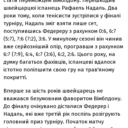
стати переможцем Вімблдону. Перешкодив
швейцарцюі іспанець Рафаель Надаль. Два
роки тому, коли тенісисти зустрілися у фіналі
турніру, Надаль зміг взяти лише сет,
поступившись Федереру з рахунком 0:6, 6:7
(5:7), 7:6 (7:2), 3:6. У минулому сезоні він чинив
вже серйозніший опір, програвши з рахунком
6:7 (7:9), 6:4, 6:7 (3:6), 6:2, 2:6. Цього року, на
думку багатьох фахівців, іспанцеві вдалося
істотно поліпшити свою гру на трав'яному
покритті.
Вперше за шість років швейцарець не
вважався безумовним фаворитом Вімблдону.
До фіналу очікувано дісталися Федерер і
Надаль, які вже третій рік поспіль розігрують
головний приз турніру. Початок матчу