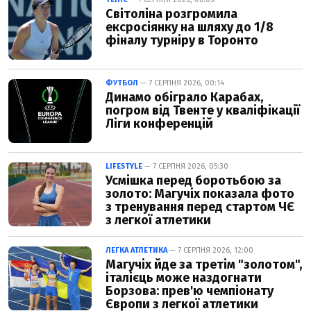
Світоліна розгромила
ексросіянку на шляху до 1/8
фіналу турніру в Торонто
ФУТБОЛ
— 7 СЕРПНЯ 2026, 00:14
Динамо обіграло Карабах,
погром від Твенте у кваліфікації
Ліги конференцій
LIFESTYLE
— 7 СЕРПНЯ 2026, 05:30
Усмішка перед боротьбою за
золото: Магучіх показала фото
з тренування перед стартом ЧЄ
з легкої атлетики
ЛЕГКА АТЛЕТИКА
— 7 СЕРПНЯ 2026, 12:00
Магучіх йде за третім "золотом",
італієць може наздогнати
Борзова: прев'ю чемпіонату
Європи з легкої атлетики