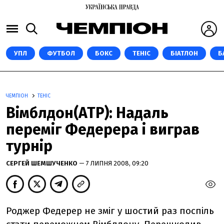
УПЛ
ФУТБОЛ
БОКС
ТЕНІС
БІАТЛОН
Б
ЧЕМПІОН
ТЕНІС
Вімблдон(ATP): Надаль
переміг Федерера і виграв
турнір
СЕРГЕЙ ШЕМШУЧЕНКО
— 7 ЛИПНЯ 2008, 09:20
Роджер Федерер не зміг у шостий раз поспіль