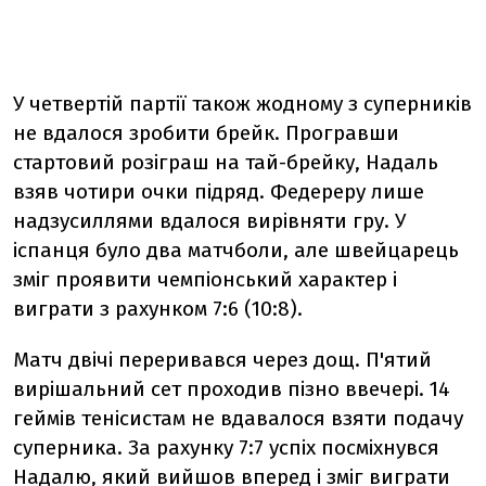
У четвертій партії також жодному з суперників
не вдалося зробити брейк. Програвши
стартовий розіграш на тай-брейку, Надаль
взяв чотири очки підряд. Федереру лише
надзусиллями вдалося вирівняти гру. У
іспанця було два матчболи, але швейцарець
зміг проявити чемпіонський характер і
виграти з рахунком 7:6 (10:8).
Матч двічі переривався через дощ. П'ятий
вирішальний сет проходив пізно ввечері. 14
геймів тенісистам не вдавалося взяти подачу
суперника. За рахунку 7:7 успіх посміхнувся
Надалю, який вийшов вперед і зміг виграти