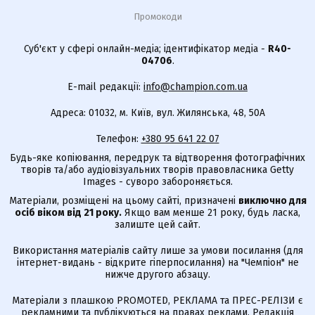
Промокоди
Суб'єкт у сфері онлайн-медіа; ідентифікатор медіа -
R40-
04706
.
E-mail редакції:
info@champion.com.ua
Адреса: 01032, м. Київ, вул. Жилянська, 48, 50А
Телефон:
+380 95 641 22 07
Будь-яке копіювання, передрук та відтворення фотографічних
творів та/або аудіовізуальних творів правовласника Getty
Images - суворо забороняється.
Матеріали, розміщені на цьому сайті, призначені
виключно для
осіб віком від 21 року.
Якщо вам менше 21 року, будь ласка,
залиште цей сайт.
Використання матеріалів сайту лише за умови посилання (для
інтернет-видань - відкрите гіперпосилання) на "Чемпіон" не
нижче другого абзацу.
Матеріали з плашкою PROMOTED, РЕКЛАМА та ПРЕС-РЕЛІЗИ є
рекламними та публікуються на правах реклами. Редакція