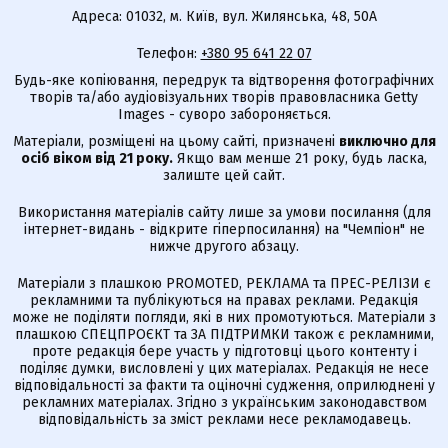
Адреса: 01032, м. Київ, вул. Жилянська, 48, 50А
Телефон:
+380 95 641 22 07
Будь-яке копіювання, передрук та відтворення фотографічних
творів та/або аудіовізуальних творів правовласника Getty
Images - суворо забороняється.
Матеріали, розміщені на цьому сайті, призначені
виключно для
осіб віком від 21 року.
Якщо вам менше 21 року, будь ласка,
залиште цей сайт.
Використання матеріалів сайту лише за умови посилання (для
інтернет-видань - відкрите гіперпосилання) на "Чемпіон" не
нижче другого абзацу.
Матеріали з плашкою PROMOTED, РЕКЛАМА та ПРЕС-РЕЛІЗИ є
рекламними та публікуються на правах реклами. Редакція
може не поділяти погляди, які в них промотуються. Матеріали з
плашкою СПЕЦПРОЄКТ та ЗА ПІДТРИМКИ також є рекламними,
проте редакція бере участь у підготовці цього контенту і
поділяє думки, висловлені у цих матеріалах. Редакція не несе
відповідальності за факти та оціночні судження, оприлюднені у
рекламних матеріалах. Згідно з українським законодавством
відповідальність за зміст реклами несе рекламодавець.