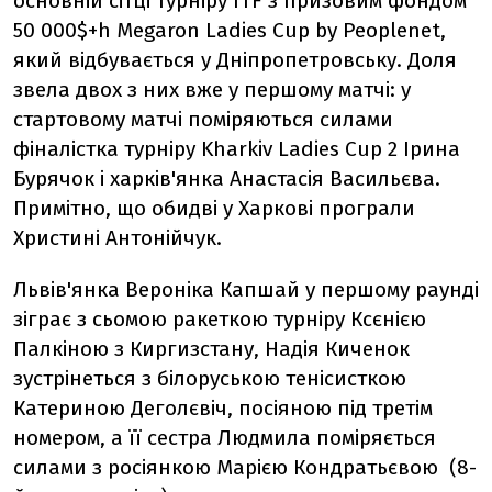
основній сітці турніру ITF з призовим фондом
50 000$+h Megaron Ladies Cup by Peoplenet,
який відбувається у Дніпропетровську. Доля
звела двох з них вже у першому матчі: у
стартовому матчі поміряються силами
фіналістка турніру Kharkiv Ladies Cup 2 Ірина
Бурячок і харків'янка Анастасія Васильєва.
Примітно, що обидві у Харкові програли
Христині Антонійчук.
Львів'янка Вероніка Капшай у першому раунді
зіграє з сьомою ракеткою турніру Ксєнією
Палкіною з Киргизстану, Надія Киченок
зустрінеться з білоруською тенісисткою
Катериною Деголєвіч, посіяною під третім
номером, а її сестра Людмила поміряється
силами з росіянкою Марією Кондратьєвою (8-