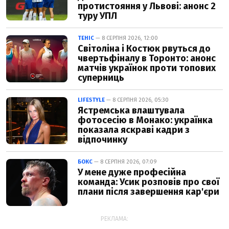
протистояння у Львові: анонс 2
туру УПЛ
ТЕНІС
— 8 СЕРПНЯ 2026, 12:00
Світоліна і Костюк рвуться до
чвертьфіналу в Торонто: анонс
матчів українок проти топових
суперниць
LIFESTYLE
— 8 СЕРПНЯ 2026, 05:30
Ястремська влаштувала
фотосесію в Монако: українка
показала яскраві кадри з
відпочинку
БОКС
— 8 СЕРПНЯ 2026, 07:09
У мене дуже професійна
команда: Усик розповів про свої
плани після завершення кар'єри
РЕКЛАМА: