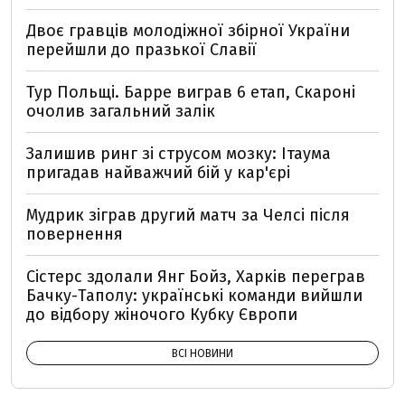
Двоє гравців молодіжної збірної України
перейшли до празької Славії
Тур Польщі. Барре виграв 6 етап, Скароні
очолив загальний залік
Залишив ринг зі струсом мозку: Ітаума
пригадав найважчий бій у кар'єрі
Мудрик зіграв другий матч за Челсі після
повернення
Сістерс здолали Янг Бойз, Харків переграв
Бачку-Таполу: українські команди вийшли
до відбору жіночого Кубку Європи
ВСІ НОВИНИ