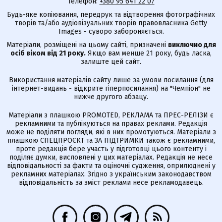
Телефон:
+380 95 641 22 07
Будь-яке копіювання, передрук та відтворення фотографічних
творів та/або аудіовізуальних творів правовласника Getty
Images - суворо забороняється.
Матеріали, розміщені на цьому сайті, призначені
виключно для
осіб віком від 21 року.
Якщо вам менше 21 року, будь ласка,
залиште цей сайт.
Використання матеріалів сайту лише за умови посилання (для
інтернет-видань - відкрите гіперпосилання) на "Чемпіон" не
нижче другого абзацу.
Матеріали з плашкою PROMOTED, РЕКЛАМА та ПРЕС-РЕЛІЗИ є
рекламними та публікуються на правах реклами. Редакція
може не поділяти погляди, які в них промотуються. Матеріали з
плашкою СПЕЦПРОЄКТ та ЗА ПІДТРИМКИ також є рекламними,
проте редакція бере участь у підготовці цього контенту і
поділяє думки, висловлені у цих матеріалах. Редакція не несе
відповідальності за факти та оціночні судження, оприлюднені у
рекламних матеріалах. Згідно з українським законодавством
відповідальність за зміст реклами несе рекламодавець.