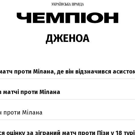
ДЖЕНОА
матч проти Мілана, де він відзначився асисто
 матчі проти Мілана
ч проти Мілана
оцінку за зіграний матч проти Пізи у 18 турі 