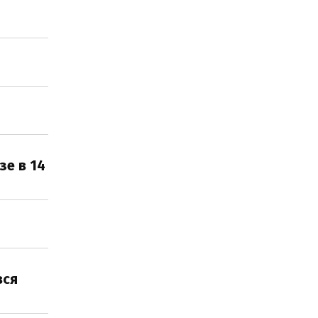
зе в 14
вся