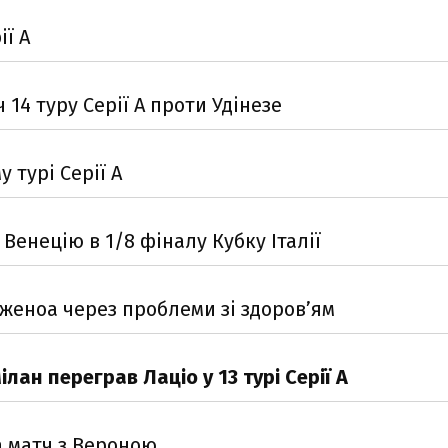
ії А
14 туру Серії А проти Удінезе
 турі Серії А
 Венецію в 1/8 фіналу Кубку Італії
женоа через проблеми зі здоров’ям
ан переграв Лаціо у 13 турі Серії А
а матч з Вероною