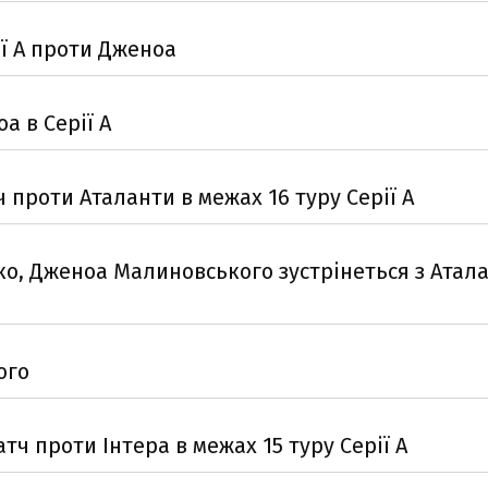
ії А проти Дженоа
а в Серії А
 проти Аталанти в межах 16 туру Серії А
о, Дженоа Малиновського зустрінеться з Атал
ого
тч проти Інтера в межах 15 туру Серії А