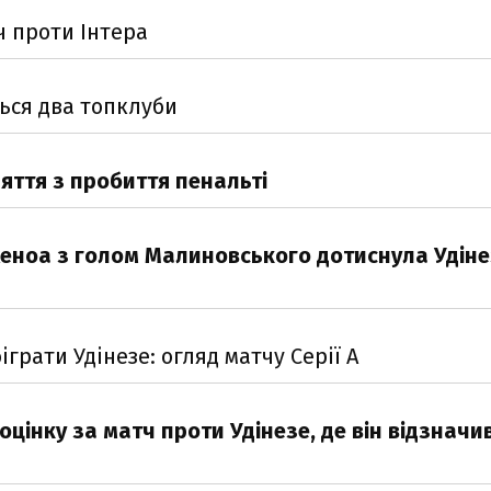
ч проти Інтера
ься два топклуби
яття з пробиття пенальті
женоа з голом Малиновського дотиснула Удіне
рати Удінезе: огляд матчу Серії А
цінку за матч проти Удінезе, де він відзначи