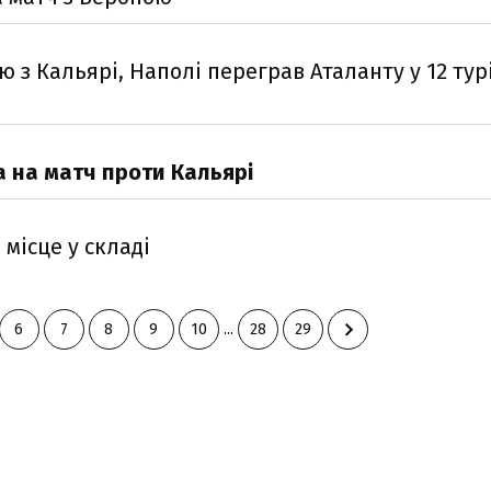
з Кальярі, Наполі переграв Аталанту у 12 турі
 на матч проти Кальярі
місце у складі
6
7
8
9
10
...
28
29