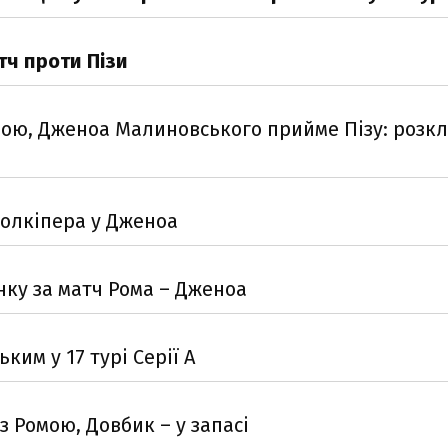
тч проти Пізи
ллою, Дженоа Малиновського прийме Пізу: розк
голкіпера у Дженоа
ку за матч Рома – Дженоа
им у 17 турі Серії А
з Ромою, Довбик – у запасі