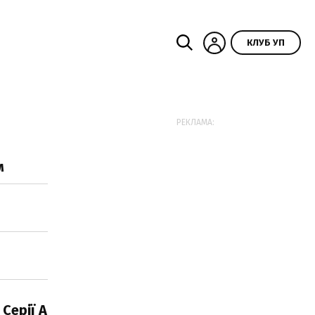
КЛУБ УП
РЕКЛАМА:
м
Серії А