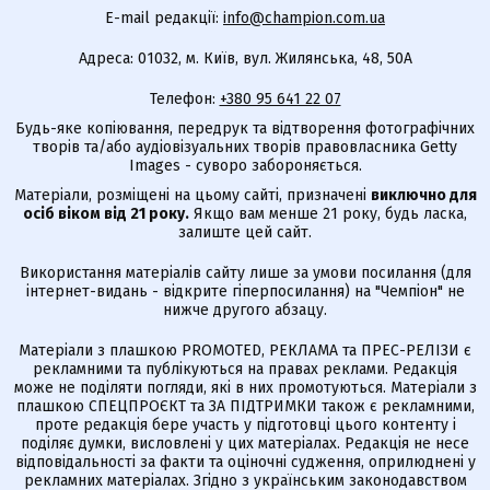
E-mail редакції:
info@champion.com.ua
Адреса: 01032, м. Київ, вул. Жилянська, 48, 50А
Телефон:
+380 95 641 22 07
Будь-яке копіювання, передрук та відтворення фотографічних
творів та/або аудіовізуальних творів правовласника Getty
Images - суворо забороняється.
Матеріали, розміщені на цьому сайті, призначені
виключно для
осіб віком від 21 року.
Якщо вам менше 21 року, будь ласка,
залиште цей сайт.
Використання матеріалів сайту лише за умови посилання (для
інтернет-видань - відкрите гіперпосилання) на "Чемпіон" не
нижче другого абзацу.
Матеріали з плашкою PROMOTED, РЕКЛАМА та ПРЕС-РЕЛІЗИ є
рекламними та публікуються на правах реклами. Редакція
може не поділяти погляди, які в них промотуються. Матеріали з
плашкою СПЕЦПРОЄКТ та ЗА ПІДТРИМКИ також є рекламними,
проте редакція бере участь у підготовці цього контенту і
поділяє думки, висловлені у цих матеріалах. Редакція не несе
відповідальності за факти та оціночні судження, оприлюднені у
рекламних матеріалах. Згідно з українським законодавством