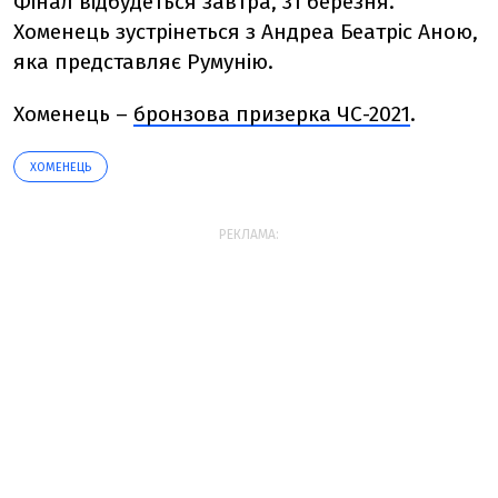
Фінал відбудеться завтра, 31 березня.
Хоменець зустрінеться з Андреа Беатріс Аною,
яка представляє Румунію.
Хоменець –
бронзова призерка ЧС-2021
.
ХОМЕНЕЦЬ
РЕКЛАМА: