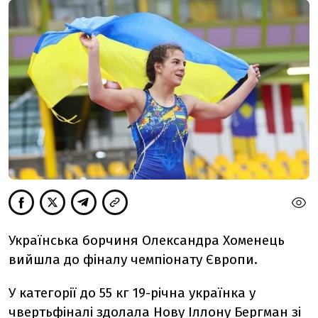
Українська борчиня Олександра Хоменець
вийшла до фіналу чемпіонату Європи.
У категорії до 55 кг 19-річна українка у
чвертьфіналі здолала Нову Іллону Бергман зі