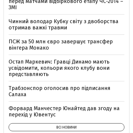
перед матчами відбіркового етапу ЧС-2014 –
ЗМІ
Чинний володар Кубку світу з двоборства
отримав важкі травми
ПСЖ за 50 млн євро завершує трансфер
вінгера Монако
Остап Маркевич: Гравці Динамо мають
усвідомити, кольори якого клубу вони
представляють
Трабзонспор оголосив про підписання
Салаха
Форвард Манчестер Юнайтед дав згоду на
перехід у Ювентус
ВСІ НОВИНИ