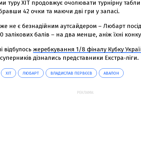
ми туру ХІТ продовжує очолювати турнірну табл
бравши 42 очки та маючи дві гри у запасі.
же не є безнадійним аутсайдером – Любарт посід
 залікових балів – на два менше, аніж їхні конк
і відбулось
жеребкування 1/8 фіналу Кубку Укра
 суперників дізнались представники Екстра-ліги.
ХІТ
ЛЮБАРТ
ВЛАДИСЛАВ ПЕРВЄЄВ
АВАЛОН
РЕКЛАМА: