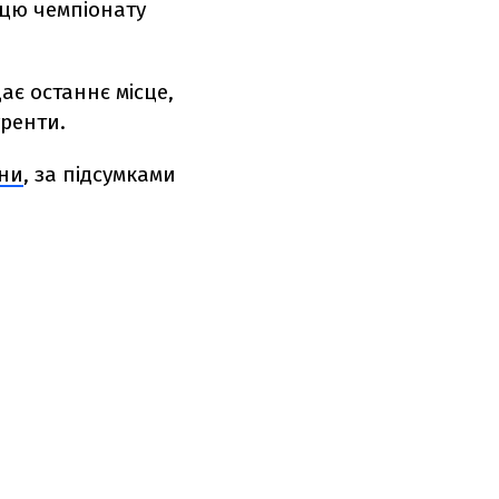
ицю чемпіонату
ає останнє місце,
уренти.
їни
, за підсумками