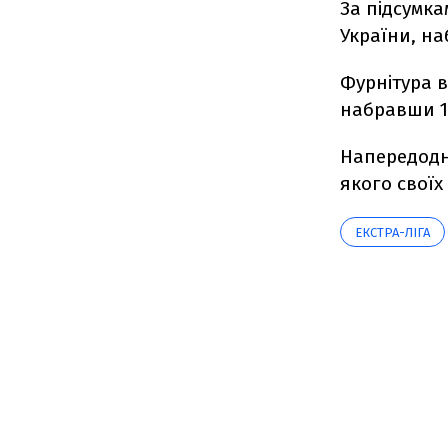
За підсумка
України, на
Фурнітура в
набравши 10
Напередодн
якого своїх
ЕКСТРА-ЛІГА