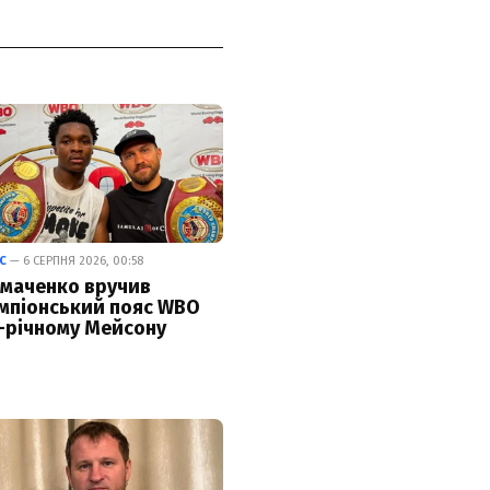
С
— 6 СЕРПНЯ 2026, 00:58
маченко вручив
мпіонський пояс WBO
-річному Мейсону