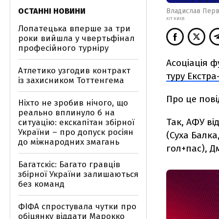
ОСТАННІ НОВИНИ
Владислав Перв
ХІТ КИХВ
Лопатецька вперше за три
роки вийшла у чвертьфінал
професійного турніру
Асоціація ф
Атлетико узгодив контракт
туру Екстра
із захисником Тоттенгема
Про це пові
Ніхто не зробив нічого, що
реально вплинуло б на
Так, АФУ ві
ситуацію: екскапітан збірної
України – про допуск росіян
(Суха Балка
до міжнародних змагань
гол+пас), Д
Багатскіс: Багато гравців
збірної України залишаються
без команд
ФІФА спростувала чутки про
обіцянку віддати Марокко