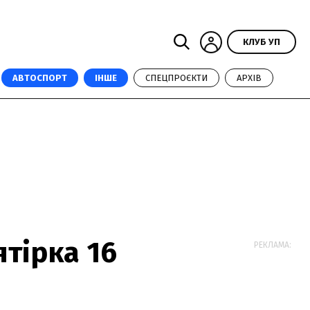
КЛУБ УП
АВТОСПОРТ
ІНШЕ
СПЕЦПРОЄКТИ
АРХІВ
тірка 16
РЕКЛАМА: