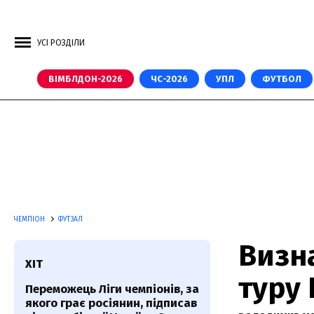
УСІ РОЗДІЛИ
ВІМБЛДОН-2026
ЧС-2026
УПЛ
ФУТБОЛ
ЧЕМПІОН
ФУТЗАЛ
Визна
ХІТ
туру 
Переможець Ліги чемпіонів, за
якого грає росіянин, підписав