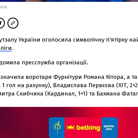
єєв
утзалу України оголосила символічну п'ятірку н
-ліги
.
домила пресслужба організації.
дзначила воротаря Фурнітури Романа Кітора, а т
, 1 гол на рахунку), Владислава Первєєва (ХІТ, 2+
митра Скибчика (Кардинал, 1+1) та Бахмана Фатал