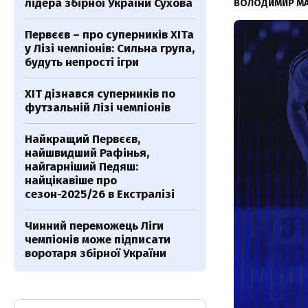
лідера збірної України Сухова
ВОЛОДИМИР М
Первєєв – про суперників ХІТа
у Лізі чемпіонів: Сильна група,
будуть непрості ігри
ХІТ дізнався суперників по
футзальній Лізі чемпіонів
Найкращий Первєєв,
найшвидший Рафінья,
найгарніший Педяш:
найцікавіше про
сезон-2025/26 в Екстралізі
Чинний переможець Ліги
чемпіонів може підписати
воротаря збірної України