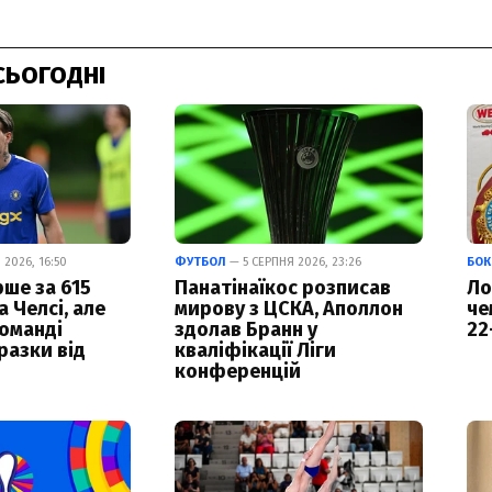
СЬОГОДНІ
2026, 16:50
ФУТБОЛ
— 5 СЕРПНЯ 2026, 23:26
БОК
ше за 615
Панатінаїкос розписав
Ло
а Челсі, але
мирову з ЦСКА, Аполлон
че
команді
здолав Бранн у
22
разки від
кваліфікації Ліги
конференцій