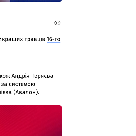
айкращих гравців
16-го
акож Андрія Теряєва
2 за системою
ієва (Авалон).