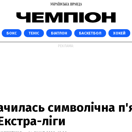
БОКС
ТЕНІС
БІАТЛОН
БАСКЕТБОЛ
ХОКЕЙ
РЕКЛАМА:
чилась символічна п'я
Екстра-ліги