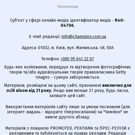
Промокоди
Суб'єкт у сфері онлайн-медіа; ідентифікатор медіа -
R40-
04706
.
E-mail редакції:
info@champion.com.ua
Адреса: 01032, м. Київ, вул. Жилянська, 48, 50А
Телефон:
+380 95 641 22 07
Будь-яке копіювання, передрук та відтворення фотографічних
творів та/або аудіовізуальних творів правовласника Getty
Images - суворо забороняється.
Матеріали, розміщені на цьому сайті, призначені
виключно для
осіб віком від 21 року.
Якщо вам менше 21 року, будь ласка,
залиште цей сайт.
Використання матеріалів сайту лише за умови посилання (для
інтернет-видань - відкрите гіперпосилання) на "Чемпіон" не
нижче другого абзацу.
Матеріали з плашкою PROMOTED, РЕКЛАМА та ПРЕС-РЕЛІЗИ є
рекламними та публікуються на правах реклами. Редакція