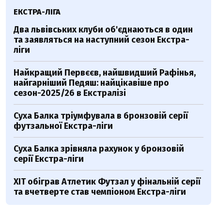
ЕКСТРА-ЛІГА
Два львівських клуби об'єднаються в один
та заявляться на наступний сезон Екстра-
ліги
Найкращий Первєєв, найшвидший Рафінья,
найгарніший Педяш: найцікавіше про
сезон-2025/26 в Екстралізі
Суха Балка тріумфувала в бронзовій серії
футзальної Екстра-ліги
Суха Балка зрівняла рахунок у бронзовій
серії Екстра-ліги
ХІТ обіграв Атлетик Футзал у фінальній серії
та вчетверте став чемпіоном Екстра-ліги