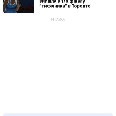
вийшла в 1/8 фіналу
"тисячника" в Торонто
РЕКЛАМА: