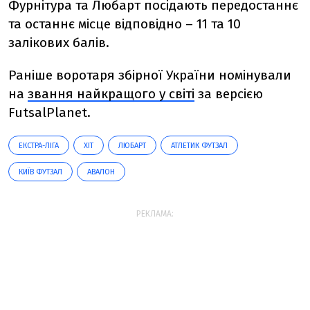
Фурнітура та Любарт посідають передостаннє
та останнє місце відповідно – 11 та 10
залікових балів.
Раніше воротаря збірної України номінували
на
звання найкращого у світі
за версією
FutsalPlanet.
ЕКСТРА-ЛІГА
ХІТ
ЛЮБАРТ
АТЛЕТИК ФУТЗАЛ
КИЇВ ФУТЗАЛ
АВАЛОН
РЕКЛАМА: