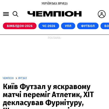
ВІМБЛДОН-2026
ЧС-2026
УПЛ
ФУТБОЛ
БО
РЕКЛАМА:
ЧЕМПІОН
ФУТЗАЛ
Київ Футзал у яскравому
матчі переміг Атлетик, ХІТ
декласував Фурнітуру,