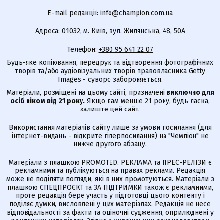
E-mail редакції:
info@champion.com.ua
Адреса: 01032, м. Київ, вул. Жилянська, 48, 50А
Телефон:
+380 95 641 22 07
Будь-яке копіювання, передрук та відтворення фотографічних
творів та/або аудіовізуальних творів правовласника Getty
Images - суворо забороняється.
Матеріали, розміщені на цьому сайті, призначені
виключно для
осіб віком від 21 року.
Якщо вам менше 21 року, будь ласка,
залиште цей сайт.
Використання матеріалів сайту лише за умови посилання (для
інтернет-видань - відкрите гіперпосилання) на "Чемпіон" не
нижче другого абзацу.
Матеріали з плашкою PROMOTED, РЕКЛАМА та ПРЕС-РЕЛІЗИ є
рекламними та публікуються на правах реклами. Редакція
може не поділяти погляди, які в них промотуються. Матеріали з
плашкою СПЕЦПРОЄКТ та ЗА ПІДТРИМКИ також є рекламними,
проте редакція бере участь у підготовці цього контенту і
поділяє думки, висловлені у цих матеріалах. Редакція не несе
відповідальності за факти та оціночні судження, оприлюднені у