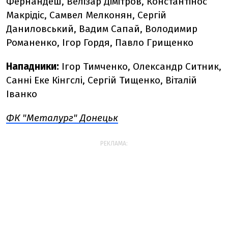
Фернандеш, Велізар Дімітров, Константінос
Макрідіс, Самвел Мелконян, Сергій
Даниловський, Вадим Сапай, Володимир
Романенко, Ігор Гордя, Павло Грищенко
Нападники:
Ігор Тимченко, Олександр Ситник,
Санні Еке Кінгслі, Сергій Тищенко, Віталій
Іванко
ФК "Металург" Донецьк
РЕКЛАМА: