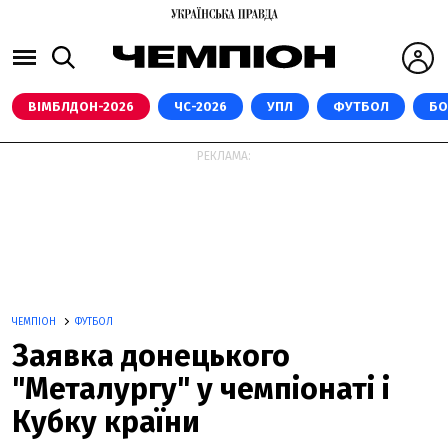
ВІМБЛДОН-2026
ЧС-2026
УПЛ
ФУТБОЛ
БО
РЕКЛАМА:
ЧЕМПІОН
ФУТБОЛ
Заявка донецького
"Металургу" у чемпіонаті і
Кубку країни