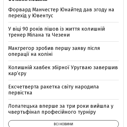
Форвард Манчестер Юнайтед дав згоду на
перехід у Ювентус
У віці 90 років пішов із життя колишній
тренер Мілана та Чезени
Макгрегор зробив першу заяву після
операції на коліні
Колишній хавбек збірної Уругваю завершив
кар’єру
Ексчетверта ракетка світу народила
первістка
Лопатецька вперше за три роки вийшла у
чвертьфінал професійного турніру
ВСІ НОВИНИ