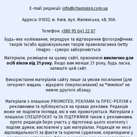
E-mail редакції:
info@champion.com.ua
Адреса: 01032, м. Київ, вул. Жилянська, 48, 50А
Телефон:
+380 95 641 22 07
Будь-яке копіювання, передрук та відтворення фотографічних
творів та/або аудіовізуальних творів правовласника Getty
Images - суворо забороняється.
Матеріали, розміщені на цьому сайті, призначені
виключно для
осіб віком від 21 року.
Якщо вам менше 21 року, будь ласка,
залиште цей сайт.
Використання матеріалів сайту лише за умови посилання (для
інтернет-видань - відкрите гіперпосилання) на "Чемпіон" не
нижче другого абзацу.
Матеріали з плашкою PROMOTED, РЕКЛАМА та ПРЕС-РЕЛІЗИ є
рекламними та публікуються на правах реклами. Редакція
може не поділяти погляди, які в них промотуються. Матеріали з
плашкою СПЕЦПРОЄКТ та ЗА ПІДТРИМКИ також є рекламними,
проте редакція бере участь у підготовці цього контенту і
поділяє думки, висловлені у цих матеріалах. Редакція не несе
відповідальності за факти та оціночні судження, оприлюднені у