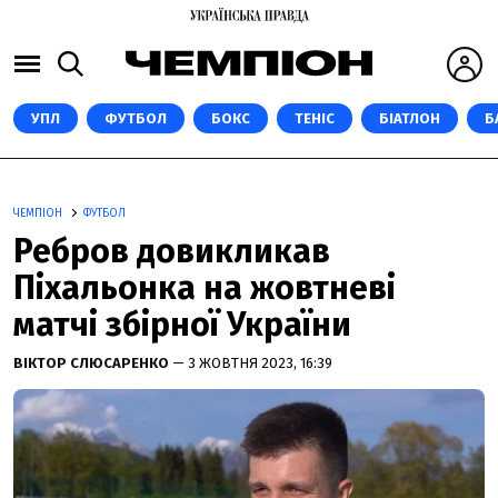
УПЛ
ФУТБОЛ
БОКС
ТЕНІС
БІАТЛОН
Б
ЧЕМПІОН
ФУТБОЛ
Ребров довикликав
Піхальонка на жовтневі
матчі збірної України
ВІКТОР СЛЮСАРЕНКО
— 3 ЖОВТНЯ 2023, 16:39