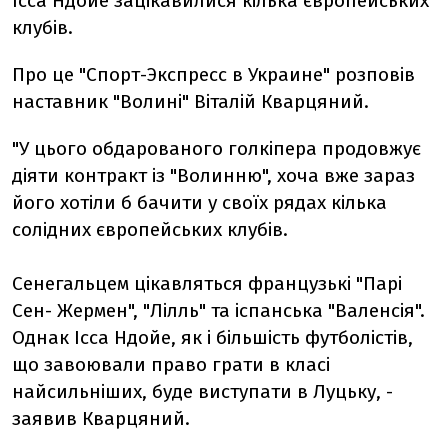
Ісса Ндойе зацікавилися кілька європейських
клубів.
Про це "Спорт-Экспресс в Украине" розповів
наставник "Волині" Віталій Кварцяний.
"У цього обдарованого голкіпера продовжує
діяти контракт із "Волинню", хоча вже зараз
його хотіли б бачити у своїх рядах кілька
солідних європейських клубів.
Сенегальцем цікавляться французькі "Парі
Сен- Жермен", "Лілль" та іспанська "Валенсія".
Однак Ісса Ндойе, як і більшість футболістів,
що завоювали право грати в класі
найсильніших, буде виступати в Луцьку, -
заявив Кварцяний.