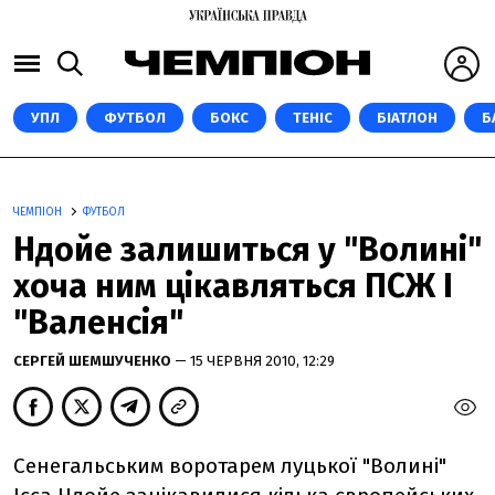
УПЛ
ФУТБОЛ
БОКС
ТЕНІС
БІАТЛОН
Б
ЧЕМПІОН
ФУТБОЛ
Ндойе залишиться у "Волині"
хоча ним цікавляться ПСЖ І
"Валенсія"
СЕРГЕЙ ШЕМШУЧЕНКО
— 15 ЧЕРВНЯ 2010, 12:29
Сенегальським воротарем луцької "Волині"