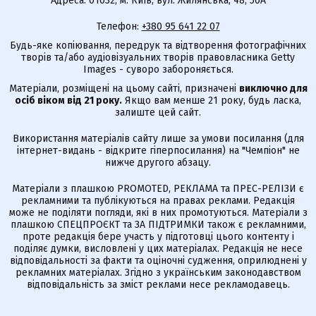
Адреса: 01032, м. Київ, вул. Жилянська, 48, 50А
Телефон:
+380 95 641 22 07
Будь-яке копіювання, передрук та відтворення фотографічних
творів та/або аудіовізуальних творів правовласника Getty
Images - суворо забороняється.
Матеріали, розміщені на цьому сайті, призначені
виключно для
осіб віком від 21 року.
Якщо вам менше 21 року, будь ласка,
залиште цей сайт.
Використання матеріалів сайту лише за умови посилання (для
інтернет-видань - відкрите гіперпосилання) на "Чемпіон" не
нижче другого абзацу.
Матеріали з плашкою PROMOTED, РЕКЛАМА та ПРЕС-РЕЛІЗИ є
рекламними та публікуються на правах реклами. Редакція
може не поділяти погляди, які в них промотуються. Матеріали з
плашкою СПЕЦПРОЄКТ та ЗА ПІДТРИМКИ також є рекламними,
проте редакція бере участь у підготовці цього контенту і
поділяє думки, висловлені у цих матеріалах. Редакція не несе
відповідальності за факти та оціночні судження, оприлюднені у
рекламних матеріалах. Згідно з українським законодавством
відповідальність за зміст реклами несе рекламодавець.