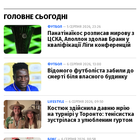
ГОЛОВНЕ СЬОГОДНІ
ФУТБОЛ
— 5 СЕРПНЯ 2026, 23:26
Панатінаїкос розписав мирову з
ЦСКА, Аполлон здолав Бранн у
кваліфікації Ліги конференцій
ФУТБОЛ
— 6 СЕРПНЯ 2026, 13:00
Відомого футболіста забили до
смерті біля власного будинку
LIFESTYLE
— 6 СЕРПНЯ 2026, 09:50
Костюк здійснила давню мрію
на турнірі у Торонто: тенісистка
зустрілася з улюбленим гуртом
БОКС
— 6 СЕРПНЯ 2026, 00:58