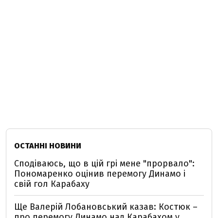
ОСТАННІ НОВИНИ
Сподіваюсь, що в цій грі мене "прорвало":
Пономаренко оцінив перемогу Динамо і
свій гол Карабаху
Ще Валерій Лобановський казав: Костюк –
про перемогу Динамо над Карабахом у