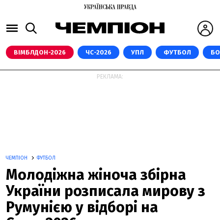
ВІМБЛДОН-2026
ЧС-2026
УПЛ
ФУТБОЛ
БО
РЕКЛАМА:
ЧЕМПІОН
ФУТБОЛ
Молодіжна жіноча збірна
України розписала мирову з
Румунією у відборі на