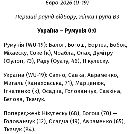
Євро-2026 (U-19)
Перший раунд відбору, жінки Група В3
Україна – Румунія 0:0
Румунія (WU-19): Балог, Богош, Бортеа, Бобок,
Міхаеску, Соке (к), Чоабла, Олах, Думітру
(Фулоп, 73), Раду (Оуату, 46), Нікулеску.
Україна (WU-19): Сахно, Савка, Авраменко,
Мигаль (Канаховська, 71), Марценюк,
Ігнатенко (к), Осадча, Голованчук, Савкіна,
Бєлова, Ткачук.
Попереджені: Нікулеску (68), Богош (70) —
Голованчук (12), Осадча (19), Авраменко (65),
Ткачук (84).