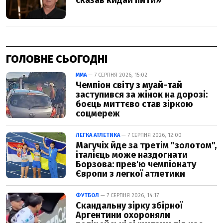
ГОЛОВНЕ СЬОГОДНІ
ММА
— 7 СЕРПНЯ 2026, 15:02
Чемпіон світу з муай-тай
заступився за жінок на дорозі:
боєць миттєво став зіркою
соцмереж
ЛЕГКА АТЛЕТИКА
— 7 СЕРПНЯ 2026, 12:00
Магучіх йде за третім "золотом",
італієць може наздогнати
Борзова: прев'ю чемпіонату
Європи з легкої атлетики
ФУТБОЛ
— 7 СЕРПНЯ 2026, 14:17
Скандальну зірку збірної
Аргентини охороняли