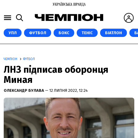
УПЛ
ФУТБОЛ
БОКС
ТЕНІС
БІАТЛОН
Б
ЧЕМПІОН
ФУТБОЛ
ЛНЗ підписав оборонця
Миная
ОЛЕКСАНДР БУЛАВА
— 12 ЛИПНЯ 2022, 12:24