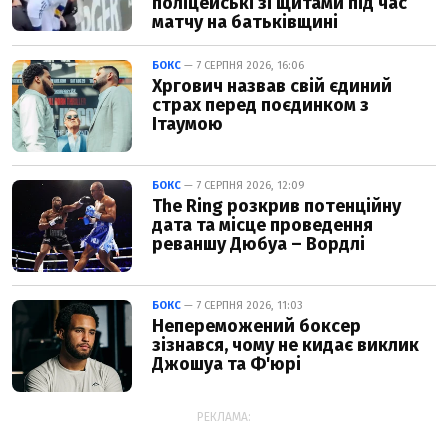
поліцейські зі щитами під час
матчу на батьківщині
БОКС
— 7 СЕРПНЯ 2026, 16:06
Хргович назвав свій єдиний
страх перед поєдинком з
Ітаумою
БОКС
— 7 СЕРПНЯ 2026, 12:09
The Ring розкрив потенційну
дата та місце проведення
реваншу Дюбуа – Вордлі
БОКС
— 7 СЕРПНЯ 2026, 11:03
Непереможений боксер
зізнався, чому не кидає виклик
Джошуа та Ф'юрі
РЕКЛАМА: