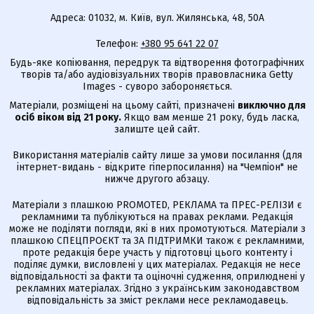
Адреса: 01032, м. Київ, вул. Жилянська, 48, 50А
Телефон:
+380 95 641 22 07
Будь-яке копіювання, передрук та відтворення фотографічних
творів та/або аудіовізуальних творів правовласника Getty
Images - суворо забороняється.
Матеріали, розміщені на цьому сайті, призначені
виключно для
осіб віком від 21 року.
Якщо вам менше 21 року, будь ласка,
залиште цей сайт.
Використання матеріалів сайту лише за умови посилання (для
інтернет-видань - відкрите гіперпосилання) на "Чемпіон" не
нижче другого абзацу.
Матеріали з плашкою PROMOTED, РЕКЛАМА та ПРЕС-РЕЛІЗИ є
рекламними та публікуються на правах реклами. Редакція
може не поділяти погляди, які в них промотуються. Матеріали з
плашкою СПЕЦПРОЄКТ та ЗА ПІДТРИМКИ також є рекламними,
проте редакція бере участь у підготовці цього контенту і
поділяє думки, висловлені у цих матеріалах. Редакція не несе
відповідальності за факти та оціночні судження, оприлюднені у
рекламних матеріалах. Згідно з українським законодавством
відповідальність за зміст реклами несе рекламодавець.