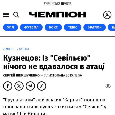
УПЛ
ФУТБОЛ
БОКС
ТЕНІС
БІАТЛОН
Б
ЧЕМПІОН
ФУТБОЛ
Кузнецов: Із "Севільєю"
нічого не вдавалося в атаці
СЕРГЕЙ ШЕМШУЧЕНКО
— 7 ЛИСТОПАДА 2010, 12:56
"Група атаки" львівських "Карпат" повністю
програла свою дуель захисникам "Севільї" у
матчі ЛІги Європи.