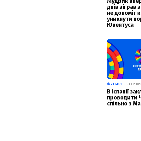
Мудрик впер
днів зіграв з
не допоміг 
уникнути по
Ювентуса
ФУТБОЛ
— 5 СЕРПНЯ 
В Іспанії за
проводити 
спільно з М