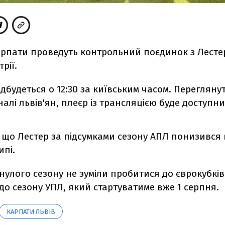
арпати проведуть контрольний поєдинок з Лестер
трії.
дбудеться о 12:30 за київським часом. Перегляну
алі львів'ян, плеєр із трансляцією буде доступни
що Лестер за підсумками сезону АПЛ понизився в
ипі.
нулого сезону не зуміли пробитися до єврокубкі
до сезону УПЛ, який стартуватиме вже 1 серпня.
КАРПАТИ ЛЬВІВ