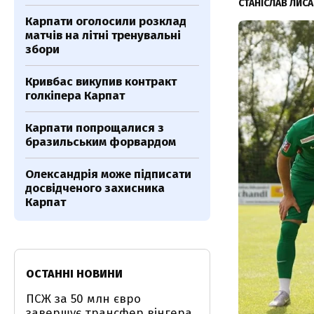
СТАНІСЛАВ ЛИС
Карпати оголосили розклад
матчів на літні тренувальні
збори
Кривбас викупив контракт
голкіпера Карпат
Карпати попрощалися з
бразильським форвардом
Олександрія може підписати
досвідченого захисника
Карпат
ОСТАННІ НОВИНИ
ПСЖ за 50 млн євро
завершує трансфер вінгера