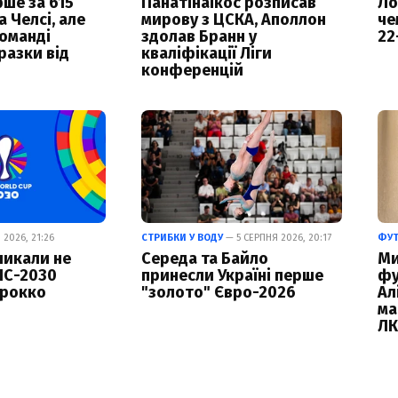
ше за 615
Панатінаїкос розписав
Ло
а Челсі, але
мирову з ЦСКА, Аполлон
че
команді
здолав Бранн у
22
разки від
кваліфікації Ліги
конференцій
2026, 21:26
СТРИБКИ У ВОДУ
— 5 СЕРПНЯ 2026, 20:17
ФУ
кликали не
Середа та Байло
Ми
ЧС-2030
принесли Україні перше
фу
арокко
"золото" Євро-2026
Ал
ма
Л