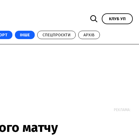
КЛУБ УП
ОРТ
ІНШЕ
СПЕЦПРОЄКТИ
АРХІВ
РЕКЛАМА:
ого матчу