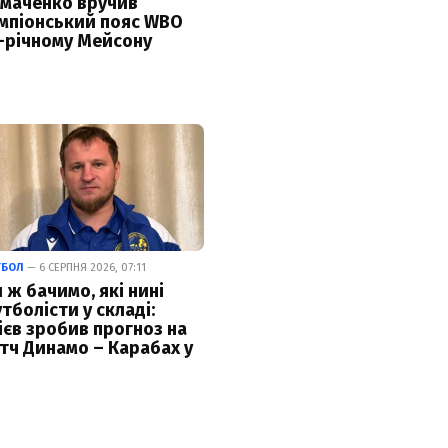
маченко вручив
мпіонський пояс WBO
-річному Мейсону
ТБОЛ
— 6 СЕРПНЯ 2026, 07:11
 ж бачимо, які нині
тболісти у складі:
ієв зробив прогноз на
тч Динамо – Карабах у
К