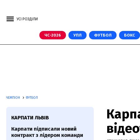
УСІ РОЗДІЛИ
ЧС-2026
УПЛ
ФУТБОЛ
БОКС
ЧЕМПІОН
ФУТБОЛ
Карпа
КАРПАТИ ЛЬВІВ
віде
Карпати підписали новий
контракт з лідером команди