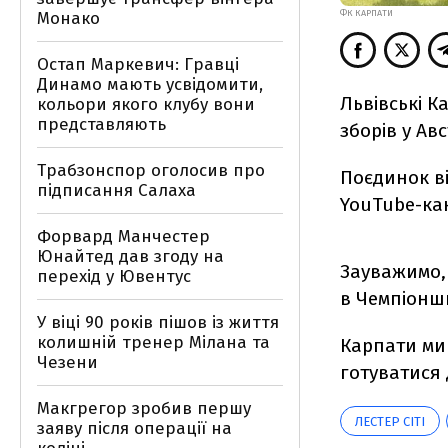
Монако
ФК КАРПАТИ
Остап Маркевич: Гравці
Динамо мають усвідомити,
Львівські К
кольори якого клубу вони
представляють
зборів у Авс
Трабзонспор оголосив про
Поєдинок ві
підписання Салаха
YouTube-кан
Форвард Манчестер
Юнайтед дав згоду на
Зауважимо, 
перехід у Ювентус
в Чемпіонш
У віці 90 років пішов із життя
колишній тренер Мілана та
Карпати ми
Чезени
готуватися 
Макгрегор зробив першу
ЛЕСТЕР СІТІ
заяву після операції на