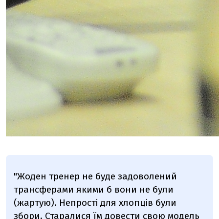
"Жоден тренер не буде задоволений
трансферами якими б вони не були
(жартую). Непрості для хлопців були
збори. Старалися їм довести свою модель