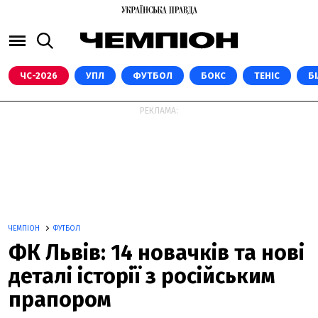
ЧС-2026
УПЛ
ФУТБОЛ
БОКС
ТЕНІС
Б
РЕКЛАМА:
ЧЕМПІОН
ФУТБОЛ
ФК Львів: 14 новачків та нові
деталі історії з російським
прапором