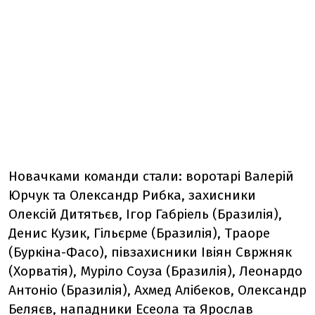
Новачками команди стали: воротарі Валерій
Юрчук та Олександр Рибка, захисники
Олексій Дитятьєв, Ігор Габріель (Бразилія),
Денис Кузик, Гільєрме (Бразилія), Траоре
(Буркіна-Фасо), півзахисники Івіян Свржняк
(Хорватія), Муріло Соуза (Бразилія), Леонардо
Антоніо (Бразилія), Ахмед Алібеков, Олександр
Беляєв, нападники Есеола та Ярослав