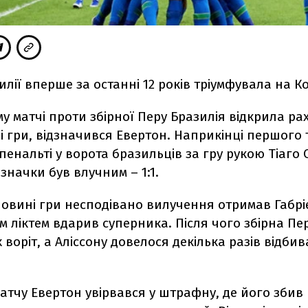
илії вперше за останні 12 років тріумфувала на К
у матчі проти збірної Перу Бразилія відкрила рах
і гри, відзначився Евертон. Наприкінці першого 
енальті у ворота бразильців за гру рукою Тіаго Сі
значки був влучним – 1:1.
ловині гри несподівано вилучення отримав Габрі
 ліктем вдарив суперника. Після чого збірна Пер
х воріт, а Аліссону довелося декілька разів відби
матчу Евертон увірвався у штрафну, де його збив