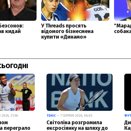
СЬОГОДНІ
2026, 21:56
ТЕНІС
— 7 СЕРПНЯ 2026, 06:03
ФУ
лом
Світоліна розгромила
Ди
а переграло
ексросіянку на шляху до
Ка