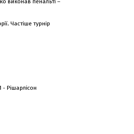
ко виконав пенальті –
рії. Частіше турнір
:1 - Рішарлісон