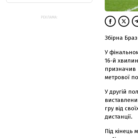
РЕКЛАМА:
Збірна Браз
У фінальном
16-й хвилин
призначив п
метрової по
У другій по
виставленим
гру від свої
дистанції.
Під кінець 