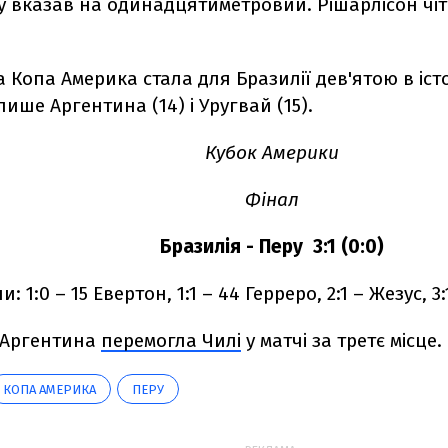
у вказав на одинадцятиметровий. Рішарлісон чіт
 Копа Америка стала для Бразилії дев'ятою в істо
ише Аргентина (14) і Уругвай (15).
Кубок Америки
Фінал
Бразилія - Перу 3:1 (0:0)
и: 1:0 – 15 Евертон, 1:1 – 44 Герреро, 2:1 – Жезус, 3
 Аргентина
перемогла Чилі
у матчі за третє місце.
КОПА АМЕРИКА
ПЕРУ