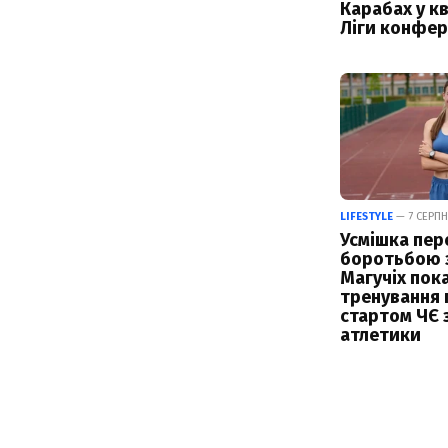
Карабах у кв
Ліги конфер
LIFESTYLE
— 7 СЕРПН
Усмішка пер
боротьбою з
Магучіх пок
тренування 
стартом ЧЄ з
атлетики