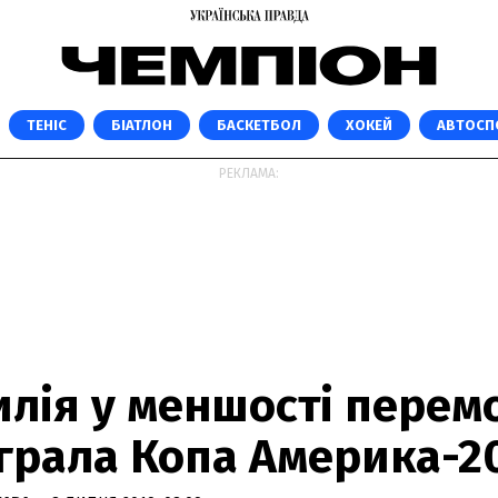
ТЕНІС
БІАТЛОН
БАСКЕТБОЛ
ХОКЕЙ
АВТОСП
РЕКЛАМА:
илія у меншості перем
играла Копа Америка-2