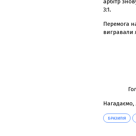
арбітр знов
3:1.
Перемога на
вигравали л
Гол
Нагадаємо,
БРАЗИЛІЯ