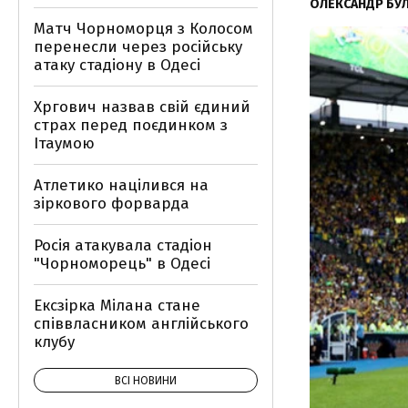
ОЛЕКСАНДР БУ
Матч Чорноморця з Колосом
перенесли через російську
атаку стадіону в Одесі
Хргович назвав свій єдиний
страх перед поєдинком з
Ітаумою
Атлетико націлився на
зіркового форварда
Росія атакувала стадіон
"Чорноморець" в Одесі
Ексзірка Мілана стане
співвласником англійського
клубу
ВСІ НОВИНИ