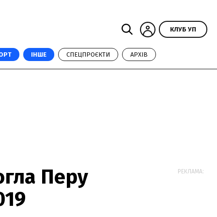
КЛУБ УП
ОРТ
ІНШЕ
СПЕЦПРОЄКТИ
АРХІВ
огла Перу
РЕКЛАМА:
019