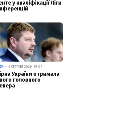
енте у кваліфікації Ліги
нференцій
ЕЙ
— 6 СЕРПНЯ 2026, 19:09
ірна України отримала
вого головного
енера