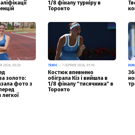
аліфікації
1/8 фіналу турніру в
Тв
енцій
Торонто
ко
Я 2026, 05:30
ТЕНІС
— 7 СЕРПНЯ 2026, 01:10
ХОК
ед
Костюк впевнено
Зб
а золото:
обіграла Кіз і вийшла в
но
азала фото з
1/8 фіналу "тисячника" в
тр
перед
Торонто
 легкої