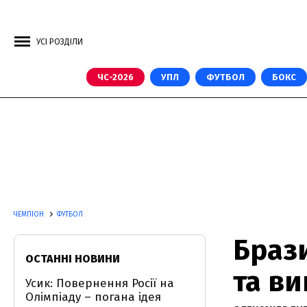
УСІ РОЗДІЛИ
ЧС-2026
УПЛ
ФУТБОЛ
БОКС
ЧЕМПІОН
ФУТБОЛ
Браз
ОСТАННІ НОВИНИ
та в
Усик: Повернення Росії на
Олімпіаду – погана ідея