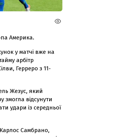
опа Америка.
унок у матчі вже на
тайму арбітр
лви, Герреро з 11-
ель Жезус, який
у змогла відсунути
вати удари із середньої
 Карлос Самбрано,