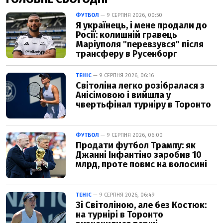
ФУТБОЛ
— 9 СЕРПНЯ 2026, 00:50
Я українець, і мене продали до
Росії: колишній гравець
Маріуполя "перевзувся" після
трансферу в Русенборг
ТЕНІС
— 9 СЕРПНЯ 2026, 06:16
Світоліна легко розібралася з
Анісімовою і вийшла у
чвертьфінал турніру в Торонто
ФУТБОЛ
— 9 СЕРПНЯ 2026, 06:00
Продати футбол Трампу: як
Джанні Інфантіно заробив 10
млрд, проте повис на волосині
ТЕНІС
— 9 СЕРПНЯ 2026, 06:49
Зі Світоліною, але без Костюк:
на турнірі в Торонто