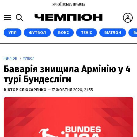
УПЛ
ФУТБОЛ
БОКС
ТЕНІС
БІАТЛОН
Б
ЧЕМПІОН
ФУТБОЛ
Баварія знищила Армінію у 4
турі Бундесліги
ВІКТОР СЛЮСАРЕНКО
— 17 ЖОВТНЯ 2020, 21:55