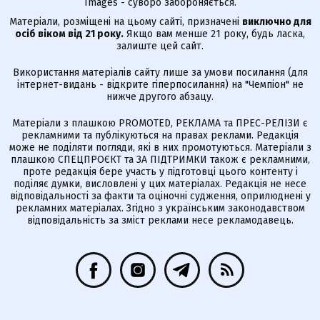
Images - суворо забороняється.
Матеріали, розміщені на цьому сайті, призначені
виключно для
осіб віком від 21 року.
Якщо вам менше 21 року, будь ласка,
залиште цей сайт.
Використання матеріалів сайту лише за умови посилання (для
інтернет-видань - відкрите гіперпосилання) на "Чемпіон" не
нижче другого абзацу.
Матеріали з плашкою PROMOTED, РЕКЛАМА та ПРЕС-РЕЛІЗИ є
рекламними та публікуються на правах реклами. Редакція
може не поділяти погляди, які в них промотуються. Матеріали з
плашкою СПЕЦПРОЄКТ та ЗА ПІДТРИМКИ також є рекламними,
проте редакція бере участь у підготовці цього контенту і
поділяє думки, висловлені у цих матеріалах. Редакція не несе
відповідальності за факти та оціночні судження, оприлюднені у
рекламних матеріалах. Згідно з українським законодавством
відповідальність за зміст реклами несе рекламодавець.