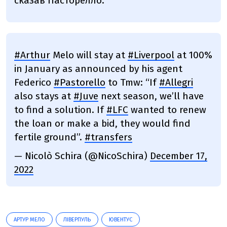
сказав Пасторелло.
#Arthur
Melo will stay at
#Liverpool
at 100%
in January as announced by his agent
Federico
#Pastorello
to Tmw: “If
#Allegri
also stays at
#Juve
next season, we’ll have
to find a solution. If
#LFC
wanted to renew
the loan or make a bid, they would find
fertile ground”.
#transfers
— Nicolò Schira (@NicoSchira)
December 17,
2022
АРТУР МЕЛО
ЛІВЕРПУЛЬ
ЮВЕНТУС