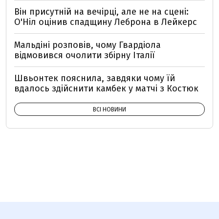
Він присутній на вечірці, але не на сцені:
О'Ніл оцінив спадщину Леброна в Лейкерс
Мальдіні розповів, чому Гвардіола
відмовився очолити збірну Італії
Швьонтек пояснила, завдяки чому їй
вдалось здійснити камбек у матчі з Костюк
ВСІ НОВИНИ