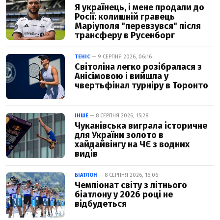
Я українець, і мене продали до
Росії: колишній гравець
Маріуполя "перевзувся" після
трансферу в Русенборг
ТЕНІС
— 9 СЕРПНЯ 2026, 06:16
Світоліна легко розібралася з
Анісімовою і вийшла у
чвертьфінал турніру в Торонто
ІНШЕ
— 8 СЕРПНЯ 2026, 15:28
Чуканівська виграла історичне
для України золото в
хайдайвінгу на ЧЄ з водних
видів
БІАТЛОН
— 8 СЕРПНЯ 2026, 16:06
Чемпіонат світу з літнього
біатлону у 2026 році не
відбудеться