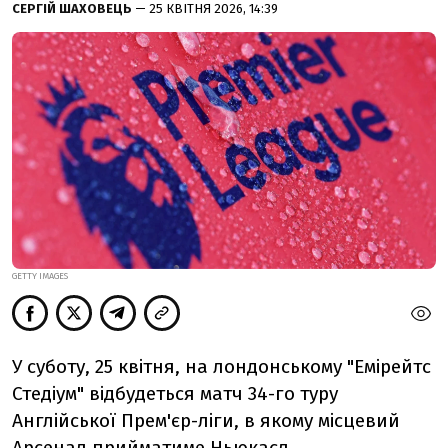
СЕРГІЙ ШАХОВЕЦЬ
— 25 КВІТНЯ 2026, 14:39
GETTY IMAGES
У суботу, 25 квітня, на лондонському "Емірейтс
Стедіум" відбудеться матч 34-го туру
Англійської Прем'єр-ліги, в якому місцевий
Арсенал прийматиме Ньюкасл.