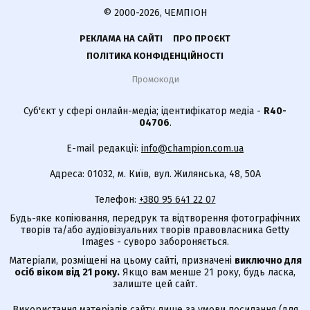
© 2000-2026, ЧЕМПІОН
РЕКЛАМА НА САЙТІ
ПРО ПРОЄКТ
ПОЛІТИКА КОНФІДЕНЦІЙНОСТІ
Промокоди
Суб'єкт у сфері онлайн-медіа; ідентифікатор медіа -
R40-
04706
.
E-mail редакції:
info@champion.com.ua
Адреса: 01032, м. Київ, вул. Жилянська, 48, 50А
Телефон:
+380 95 641 22 07
Будь-яке копіювання, передрук та відтворення фотографічних
творів та/або аудіовізуальних творів правовласника Getty
Images - суворо забороняється.
Матеріали, розміщені на цьому сайті, призначені
виключно для
осіб віком від 21 року.
Якщо вам менше 21 року, будь ласка,
залиште цей сайт.
Використання матеріалів сайту лише за умови посилання (для