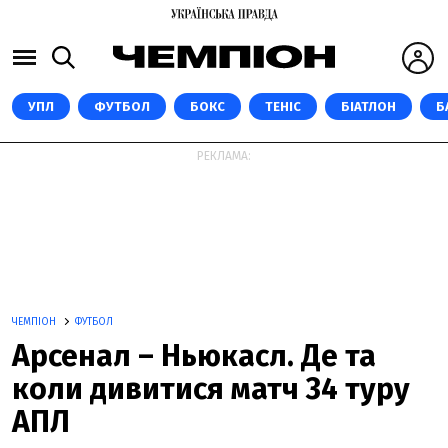
УПЛ
ФУТБОЛ
БОКС
ТЕНІС
БІАТЛОН
Б
РЕКЛАМА:
ЧЕМПІОН
ФУТБОЛ
Арсенал – Ньюкасл. Де та
коли дивитися матч 34 туру
АПЛ