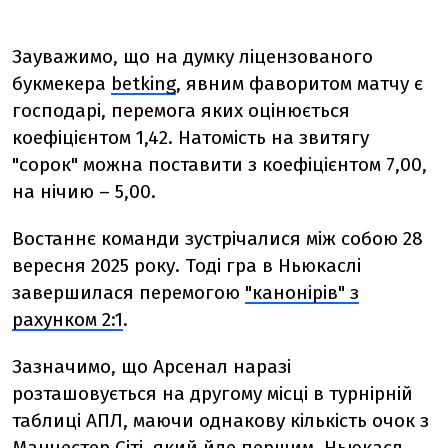
Зауважимо, що на думку ліцензованого
букмекера
betking
, явним фаворитом матчу є
господарі, перемога яких оцінюється
коефіцієнтом 1,42. Натомість на звитягу
"сорок" можна поставити з коефіцієнтом 7,00,
на нічию – 5,00.
Востаннє команди зустрічалися між собою 28
вересня 2025 року. Тоді гра в Ньюкаслі
завершилася перемогою
"канонірів" з
рахунком 2:1
.
Зазначимо, що Арсенал наразі
розташовується на другому місці в турнірній
таблиці АПЛ, маючи однакову кількість очок з
Манчестер Сіті, який йде першим. Ньюкасл