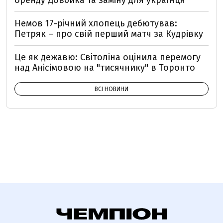
Немов 17-річний хлопець дебютував:
Петряк – про свій перший матч за Кудрівку
Це як дежавю: Світоліна оцінила перемогу
над Анісімовою на "тисячнику" в Торонто
ВСІ НОВИНИ