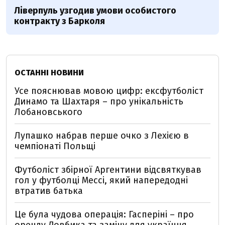
Ліверпуль узгодив умови особистого
контракту з Барколя
ОСТАННІ НОВИНИ
Усе пояснював мовою цифр: ексфутболіст
Динамо та Шахтаря – про унікальність
Лобановського
Лупашко набрав перше очко з Лехією в
чемпіонаті Польщі
Футболіст збірної Аргентини відсвяткував
гол у футболці Мессі, який напередодні
втратив батька
Це була чудова операція: Гасперіні – про
оренду Довбика та заміну для українця