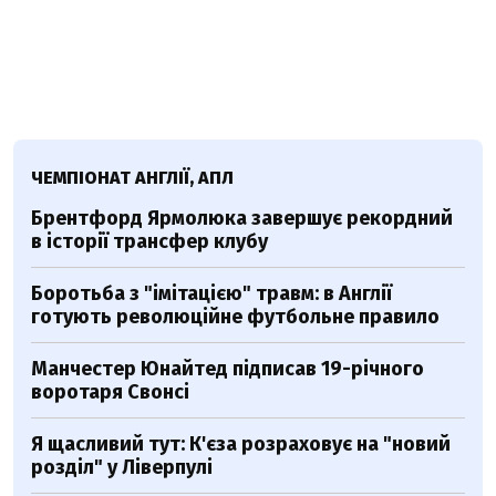
ЧЕМПІОНАТ АНГЛІЇ, АПЛ
Брентфорд Ярмолюка завершує рекордний
в історії трансфер клубу
Боротьба з "імітацією" травм: в Англії
готують революційне футбольне правило
Манчестер Юнайтед підписав 19-річного
воротаря Свонсі
Я щасливий тут: К'єза розраховує на "новий
розділ" у Ліверпулі