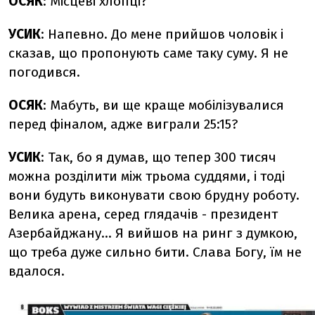
ОСЯК
: Місцеві хлопці?
УСИК
: Напевно. До мене прийшов чоловік і
сказав, що пропонують саме таку суму. Я не
погодився.
ОСЯК
: Мабуть, ви ще краще мобілізувалися
перед фіналом, адже виграли 25:15?
УСИК
: Так, бо я думав, що тепер 300 тисяч
можна розділити між трьома суддями, і тоді
вони будуть виконувати свою брудну роботу.
Велика арена, серед глядачів - президент
Азербайджану... Я вийшов на ринг з думкою,
що треба дуже сильно бити. Слава Богу, їм не
вдалося.