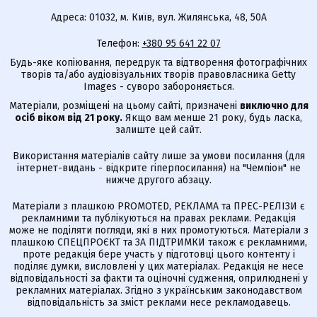
Адреса: 01032, м. Київ, вул. Жилянська, 48, 50А
Телефон:
+380 95 641 22 07
Будь-яке копіювання, передрук та відтворення фотографічних
творів та/або аудіовізуальних творів правовласника Getty
Images - суворо забороняється.
Матеріали, розміщені на цьому сайті, призначені
виключно для
осіб віком від 21 року.
Якщо вам менше 21 року, будь ласка,
залиште цей сайт.
Використання матеріалів сайту лише за умови посилання (для
інтернет-видань - відкрите гіперпосилання) на "Чемпіон" не
нижче другого абзацу.
Матеріали з плашкою PROMOTED, РЕКЛАМА та ПРЕС-РЕЛІЗИ є
рекламними та публікуються на правах реклами. Редакція
може не поділяти погляди, які в них промотуються. Матеріали з
плашкою СПЕЦПРОЄКТ та ЗА ПІДТРИМКИ також є рекламними,
проте редакція бере участь у підготовці цього контенту і
поділяє думки, висловлені у цих матеріалах. Редакція не несе
відповідальності за факти та оціночні судження, оприлюднені у
рекламних матеріалах. Згідно з українським законодавством
відповідальність за зміст реклами несе рекламодавець.