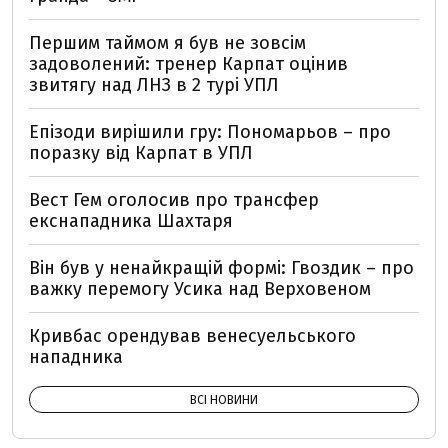
Першим таймом я був не зовсім
задоволений: тренер Карпат оцінив
звитягу над ЛНЗ в 2 турі УПЛ
Епізоди вирішили гру: Пономарьов – про
поразку від Карпат в УПЛ
Вест Гем оголосив про трансфер
екснападника Шахтаря
Він був у ненайкращій формі: Гвоздик – про
важку перемогу Усика над Верховеном
Кривбас орендував венесуельського
нападника
ВСІ НОВИНИ