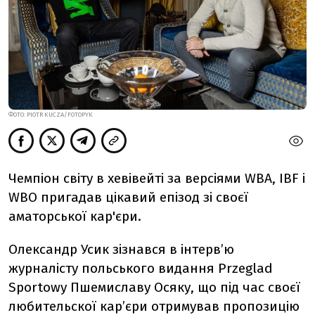
ФОТО: PIOTR KUCZA/FOTOPYK
Чемпіон світу в хевівейті за версіями WBA, IBF і
WBO пригадав цікавий епізод зі своєї
аматорської кар'єри.
Олександр Усик зізнався в інтерв’ю
журналісту польського видання Przeglad
Sportowy Пшемиславу Осяку, що під час своєї
любительскої кар’єри отримував пропозицію