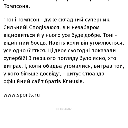
Томпсона.
"Тоні Томпсон - дуже складний суперник.
Сильний! Сподіваюся, він незабаром
відновиться й у нього усе буде добре. Тоні -
відмінний боєць. Навіть коли він утомлюється,
усе одно б'ється. Ці двоє сьогодні показали
супербій! З першого погляду було ясно, хто
виграє. І, коли обидва утомилися, виграв той,
у кого більше досвіду", - цитує Стюарда
офіційний сайт братів Кличків.
www.sports.ru
РЕКЛАМА: