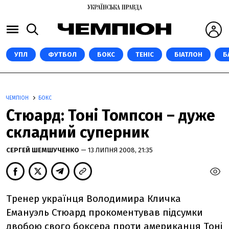
УПЛ
ФУТБОЛ
БОКС
ТЕНІС
БІАТЛОН
Б
ЧЕМПІОН
БОКС
Стюард: Тоні Томпсон – дуже
складний суперник
СЕРГЕЙ ШЕМШУЧЕНКО
— 13 ЛИПНЯ 2008, 21:35
Тренер українця Володимира Кличка
Емануэль Стюард прокоментував підсумки
двобою свого боксера проти американця Тоні