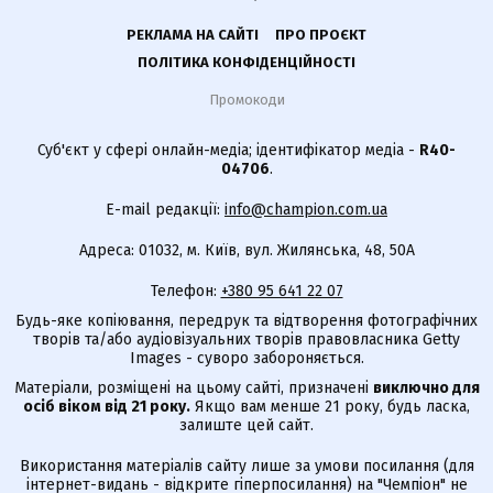
РЕКЛАМА НА САЙТІ
ПРО ПРОЄКТ
ПОЛІТИКА КОНФІДЕНЦІЙНОСТІ
Промокоди
Суб'єкт у сфері онлайн-медіа; ідентифікатор медіа -
R40-
04706
.
E-mail редакції:
info@champion.com.ua
Адреса: 01032, м. Київ, вул. Жилянська, 48, 50А
Телефон:
+380 95 641 22 07
Будь-яке копіювання, передрук та відтворення фотографічних
творів та/або аудіовізуальних творів правовласника Getty
Images - суворо забороняється.
Матеріали, розміщені на цьому сайті, призначені
виключно для
осіб віком від 21 року.
Якщо вам менше 21 року, будь ласка,
залиште цей сайт.
Використання матеріалів сайту лише за умови посилання (для
інтернет-видань - відкрите гіперпосилання) на "Чемпіон" не