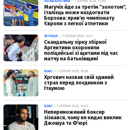
ЛЕГКА АТЛЕТИКА
— 7 СЕРПНЯ 2026, 12:00
Магучіх йде за третім "золотом",
італієць може наздогнати
Борзова: прев'ю чемпіонату
Європи з легкої атлетики
ФУТБОЛ
— 7 СЕРПНЯ 2026, 14:17
Скандальну зірку збірної
Аргентини охороняли
поліцейські зі щитами під час
матчу на батьківщині
БОКС
— 7 СЕРПНЯ 2026, 16:06
Хргович назвав свій єдиний
страх перед поєдинком з
Ітаумою
БОКС
— 7 СЕРПНЯ 2026, 11:03
Непереможений боксер
зізнався, чому не кидає виклик
Джошуа та Ф'юрі