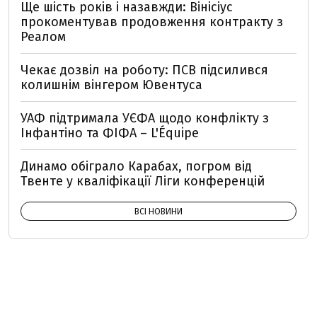
Ще шість років і назавжди: Вінісіус
прокоментував продовження контракту з
Реалом
Чекає дозвіл на роботу: ПСВ підсилився
колишнім вінгером Ювентуса
УАФ підтримала УЄФА щодо конфлікту з
Інфантіно та ФІФА – L'Équipe
Динамо обіграло Карабах, погром від
Твенте у кваліфікації Ліги конференцій
ВСІ НОВИНИ