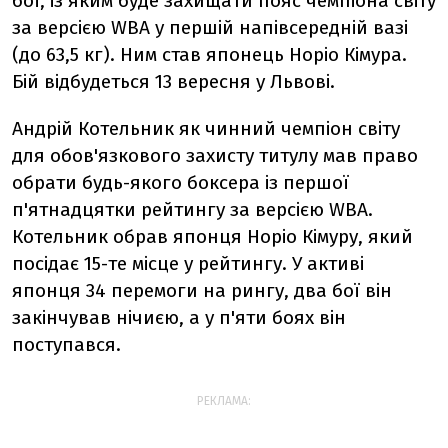
бої, із яким буде захищати пояс чемпіона світу
за версією WBA у першій напівсередній вазі
(до 63,5 кг). Ним став японець Норіо Кімура.
Бій відбудеться 13 вересня у Львові.
Андрій Котельник як чинний чемпіон світу
для обов'язкового захисту титулу мав право
обрати будь-якого боксера із першої
п'ятнадцятки рейтингу за версією WBA.
Котельник обрав японця Норіо Кімуру, який
посідає 15-те місце у рейтингу. У активі
японця 34 перемоги на рингу, два бої він
закінчував нічиєю, а у п'яти боях він
поступався.
РЕКЛАМА: