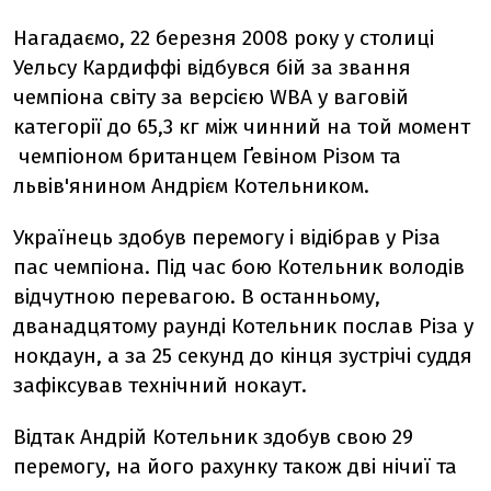
Нагадаємо, 22 березня 2008 року у столиці
Уельсу Кардиффі відбувся бій за звання
чемпіона світу за версією WBA у ваговій
категорії до 65,3 кг між чинний на той момент
чемпіоном британцем Ґевіном Різом та
львів'янином Андрієм Котельником.
Українець здобув перемогу і відібрав у Різа
пас чемпіона. Під час бою Котельник володів
відчутною перевагою. В останньому,
дванадцятому раунді Котельник послав Різа у
нокдаун, а за 25 секунд до кінця зустрічі суддя
зафіксував технічний нокаут.
Відтак Андрій Котельник здобув свою 29
перемогу, на його рахунку також дві нічиї та