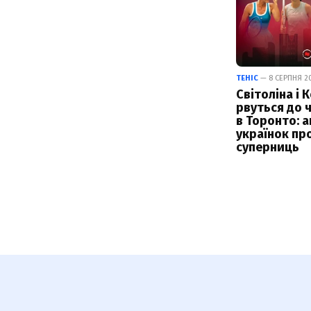
ТЕНІС
— 8 СЕРПНЯ 20
Світоліна і 
рвуться до 
в Торонто: а
українок пр
суперниць