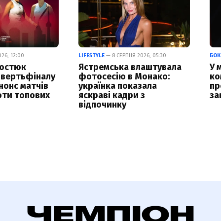
26, 12:00
LIFESTYLE
— 8 СЕРПНЯ 2026, 05:30
БОК
Костюк
Ястремська влаштувала
У 
чвертьфіналу
фотосесію в Монако:
ко
нонс матчів
українка показала
пр
оти топових
яскраві кадри з
за
відпочинку