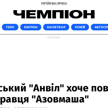
ТЕНІС
БІАТЛОН
БАСКЕТБОЛ
ХОКЕЙ
АВТОСП
РЕКЛАМА:
ський "Анвіл" хоче по
 гравця "Азовмаша"