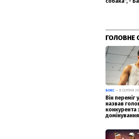
ГОЛОВНЕ 
БОКС
— 8 СЕРПНЯ 202
Він переміг у
назвав голо
конкурента 
домінування 