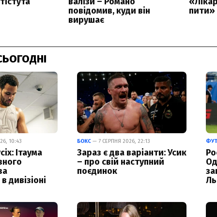
СЬОГОДНІ
6, 10:43
БОКС
— 7 СЕРПНЯ 2026, 22:13
ФУ
сіх: Ітаума
Зараз є два варіанти: Усик
Ро
вного
– про свій наступний
Од
за
поєдинок
за
в дивізіоні
Ль