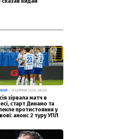
ТБОЛ
— 8 СЕРПНЯ 2026, 06:00
сія зірвала матч в
есі, старт Динамо та
пекле протистояння у
вові: анонс 2 туру УПЛ