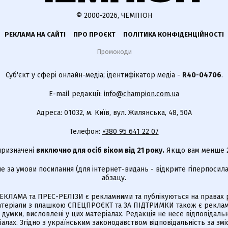
© 2000-2026, ЧЕМПІОН
РЕКЛАМА НА САЙТІ
ПРО ПРОЄКТ
ПОЛІТИКА КОНФІДЕНЦІЙНОСТІ
Промокоди
Суб'єкт у сфері онлайн-медіа; ідентифікатор медіа -
R40-04706
.
E-mail редакції:
info@champion.com.ua
Адреса: 01032, м. Київ, вул. Жилянська, 48, 50А
Телефон:
+380 95 641 22 07
 призначені
виключно для осіб віком від 21 року.
Якщо вам менше 21
е за умови посилання (для інтернет-видань - відкрите гіперпосила
абзацу.
КЛАМА та ПРЕС-РЕЛІЗИ є рекламними та публікуються на правах р
Матеріали з плашкою СПЕЦПРОЄКТ та ЗА ПІДТРИМКИ також є реклам
є думки, висловлені у цих матеріалах. Редакція не несе відповідальн
алах. Згідно з українським законодавством відповідальність за зм