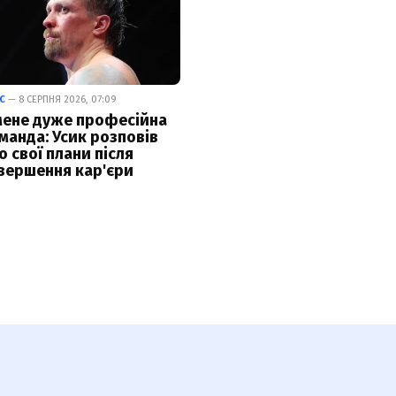
С
— 8 СЕРПНЯ 2026, 07:09
мене дуже професійна
манда: Усик розповів
о свої плани після
вершення кар'єри