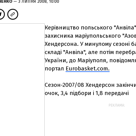
ЧЕНКО
— 3 ЛИПНЯ 2008, 10:00
Керівництво польського "Анвіла
захисника маріупольського "Аз
Хендерсона. У минулому сезоні б
складі "Анвіла", але потім переб
України, до Маріуполя, повідом
портал
Eurobasket.com.
Сезон-2007/08 Хендерсон закінчи
очок, 3,4 підбори і 1,8 передачі
РЕКЛАМА: