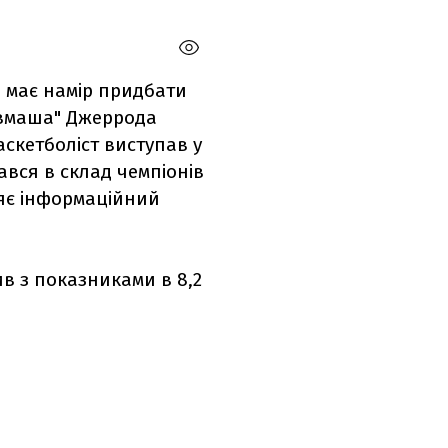
" має намір придбати
овмаша" Джеррода
аскетболіст виступав у
рався в склад чемпіонів
ляє інформаційний
в з показниками в 8,2