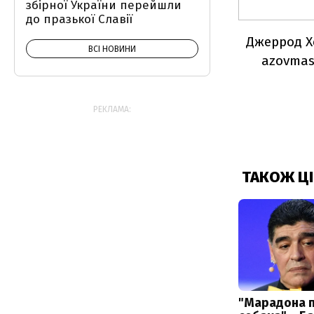
збірної України перейшли
до празької Славії
Джеррод Х
ВСІ НОВИНИ
azovmas
РЕКЛАМА: