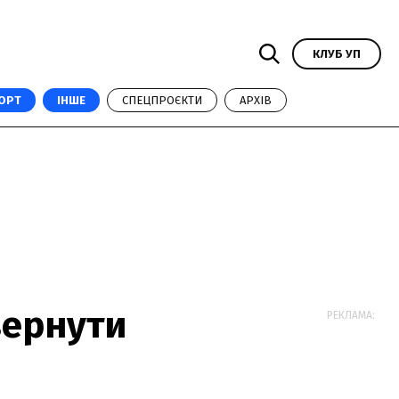
КЛУБ УП
ОРТ
ІНШЕ
СПЕЦПРОЄКТИ
АРХІВ
вернути
РЕКЛАМА: