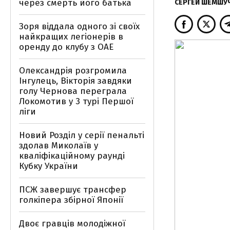
через смерть його батька
СЕРГЕЙ ШЕМШУ
Зоря віддала одного зі своїх
найкращих легіонерів в
оренду до клубу з ОАЕ
Олександрія розгромила
Інгулець, Вікторія завдяки
голу Чернова переграла
Локомотив у 3 турі Першої
ліги
Новий Розділ у серії пенальті
здолав Миколаїв у
кваліфікаційному раунді
Кубку України
ПСЖ завершує трансфер
голкіпера збірної Японії
Двоє гравців молодіжної