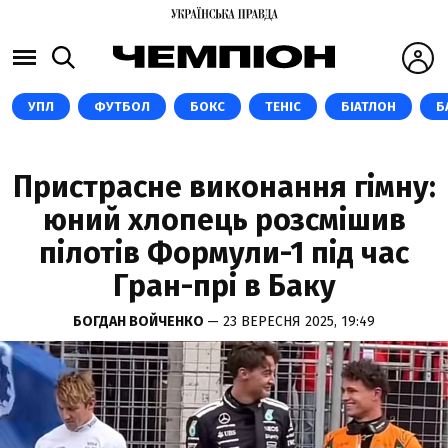
УПЛ
ФУТБОЛ
БОКС
ТЕНІС
БІАТЛОН
Б
Пристрасне виконання гімну:
юний хлопець розсмішив
пілотів Формули-1 під час
Гран-прі в Баку
БОГДАН ВОЙЧЕНКО
— 23 ВЕРЕСНЯ 2025, 19:49
СКРІНШОТ