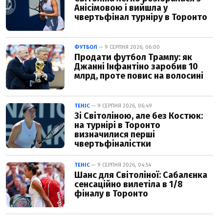
Анісімовою і вийшла у
чвертьфінал турніру в Торонто
ФУТБОЛ
— 9 СЕРПНЯ 2026, 06:00
Продати футбол Трампу: як
Джанні Інфантіно заробив 10
млрд, проте повис на волосині
ТЕНІС
— 9 СЕРПНЯ 2026, 06:49
Зі Світоліною, але без Костюк:
на турнірі в Торонто
визначилися перші
чвертьфіналістки
ТЕНІС
— 9 СЕРПНЯ 2026, 04:54
Шанс для Світоліної: Сабалєнка
сенсаційно вилетіла в 1/8
фіналу в Торонто