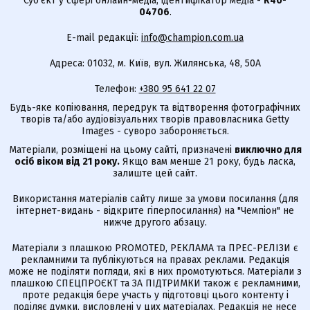
Суб'єкт у сфері онлайн-медіа; ідентифікатор медіа -
R40-
04706
.
E-mail редакції:
info@champion.com.ua
Адреса: 01032, м. Київ, вул. Жилянська, 48, 50А
Телефон:
+380 95 641 22 07
Будь-яке копіювання, передрук та відтворення фотографічних
творів та/або аудіовізуальних творів правовласника Getty
Images - суворо забороняється.
Матеріали, розміщені на цьому сайті, призначені
виключно для
осіб віком від 21 року.
Якщо вам менше 21 року, будь ласка,
залиште цей сайт.
Використання матеріалів сайту лише за умови посилання (для
інтернет-видань - відкрите гіперпосилання) на "Чемпіон" не
нижче другого абзацу.
Матеріали з плашкою PROMOTED, РЕКЛАМА та ПРЕС-РЕЛІЗИ є
рекламними та публікуються на правах реклами. Редакція
може не поділяти погляди, які в них промотуються. Матеріали з
плашкою СПЕЦПРОЄКТ та ЗА ПІДТРИМКИ також є рекламними,
проте редакція бере участь у підготовці цього контенту і
поділяє думки, висловлені у цих матеріалах. Редакція не несе