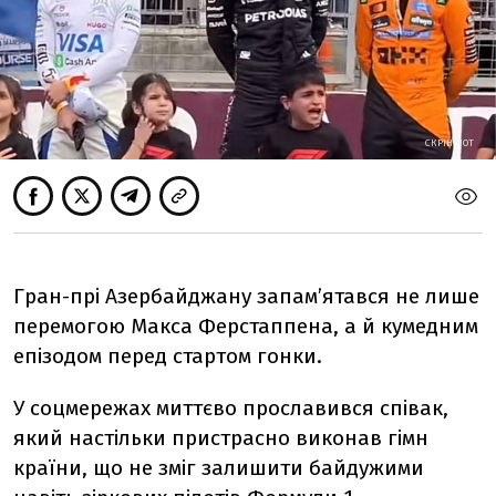
СКРІНШОТ
Гран-прі Азербайджану запам’ятався не лише
перемогою Макса Ферстаппена, а й кумедним
епізодом перед стартом гонки.
У соцмережах миттєво прославився співак,
який настільки пристрасно виконав гімн
країни, що не зміг залишити байдужими