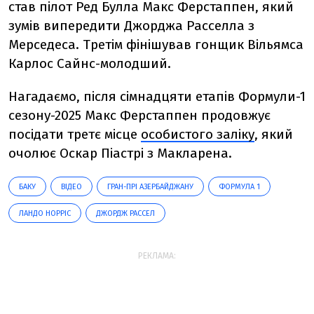
став пілот Ред Булла Макс Ферстаппен, який
зумів випередити Джорджа Расселла з
Мерседеса. Третім фінішував гонщик Вільямса
Карлос Сайнс-молодший.
Нагадаємо, п
ісля сімнадцяти етапів Формули-1
сезону-2025 Макс Ферстаппен продовжує
посідати третє місце
особистого заліку
, який
очолює Оскар Піастрі з Макларена.
БАКУ
ВІДЕО
ГРАН-ПРІ АЗЕРБАЙДЖАНУ
ФОРМУЛА 1
ЛАНДО НОРРІС
ДЖОРДЖ РАССЕЛ
РЕКЛАМА: