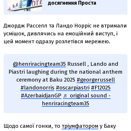
досягнення Проста
Джордж Расселл та Ландо Норріс не втримали
усмішок, дивлячись на емоційний виступ, і
цей момент одразу розлетівся мережею.
@henriracingteam35
Russell , Lando and
Piastri laughing during the national anthem
ceremony at Baku 2025
#georgerussell
#landonorris
#oscarpiastri
#F12025
#AzerbaidjanGP
♬ original sound -
henriracingteam35
Щодо самої гонки, то
тріумфатором
у Баку