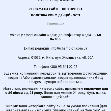
РЕКЛАМА НА САЙТІ
ПРО ПРОЄКТ
ПОЛІТИКА КОНФІДЕНЦІЙНОСТІ
Промокоди
Суб'єкт у сфері онлайн-медіа; ідентифікатор медіа -
R40-
04706
.
E-mail редакції:
info@champion.com.ua
Адреса: 01032, м. Київ, вул. Жилянська, 48, 50А
Телефон:
+380 95 641 22 07
Будь-яке копіювання, передрук та відтворення фотографічних
творів та/або аудіовізуальних творів правовласника Getty
Images - суворо забороняється.
Матеріали, розміщені на цьому сайті, призначені
виключно для
осіб віком від 21 року.
Якщо вам менше 21 року, будь ласка,
залиште цей сайт.
Використання матеріалів сайту лише за умови посилання (для
інтернет-видань - відкрите гіперпосилання) на "Чемпіон" не