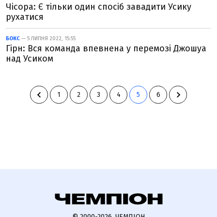
Чісора: Є тільки один спосіб завадити Усику
рухатися
БОКС
— 5 ЛИПНЯ 2022, 15:55
Гірн: Вся команда впевнена у перемозі Джошуа
над Усиком
1
2
3
4
5
6
© 2000-2026, ЧЕМПІОН