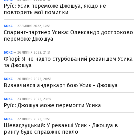
Руїс: Усик переможе Джошуа, якщо не
повторить мої помилки
БОКС
— 27 ЛИПНЯ 2022, 14:55
Спаринг-партнер Усика: Олександр достроково
переможе Джошуа
БОКС
— 26 ЛИПНЯ 2022, 21:51
Ф’юрі: Я не надто стурбований реваншем Усика
та Джошуа
БОКС
— 26 ЛИПНЯ 2022, 20:55
Визначився андеркарт бою Усик - Джошуа
БОКС
— 23 ЛИПНЯ 2022, 23:55
Руїс: Джошуа може перемогти Усика
БОКС
— 22 ЛИПНЯ 2022, 15:55
Шевадзуцький: У реванші Усик - Джошуа в
рингу буде справжнє пекло