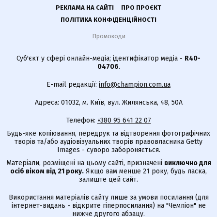
РЕКЛАМА НА САЙТІ
ПРО ПРОЄКТ
ПОЛІТИКА КОНФІДЕНЦІЙНОСТІ
Промокоди
Суб'єкт у сфері онлайн-медіа; ідентифікатор медіа -
R40-
04706
.
E-mail редакції:
info@champion.com.ua
Адреса: 01032, м. Київ, вул. Жилянська, 48, 50А
Телефон:
+380 95 641 22 07
Будь-яке копіювання, передрук та відтворення фотографічних
творів та/або аудіовізуальних творів правовласника Getty
Images - суворо забороняється.
Матеріали, розміщені на цьому сайті, призначені
виключно для
осіб віком від 21 року.
Якщо вам менше 21 року, будь ласка,
залиште цей сайт.
Використання матеріалів сайту лише за умови посилання (для
інтернет-видань - відкрите гіперпосилання) на "Чемпіон" не
нижче другого абзацу.