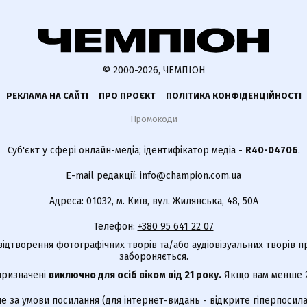
© 2000-2026, ЧЕМПІОН
РЕКЛАМА НА САЙТІ
ПРО ПРОЄКТ
ПОЛІТИКА КОНФІДЕНЦІЙНОСТІ
Промокоди
Суб'єкт у сфері онлайн-медіа; ідентифікатор медіа -
R40-04706
.
E-mail редакції:
info@champion.com.ua
Адреса: 01032, м. Київ, вул. Жилянська, 48, 50А
Телефон:
+380 95 641 22 07
відтворення фотографічних творів та/або аудіовізуальних творів п
забороняється.
 призначені
виключно для осіб віком від 21 року.
Якщо вам менше 21
е за умови посилання (для інтернет-видань - відкрите гіперпосила