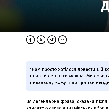
Д
"Нам просто хотілося довести цій ком
пляжі й де тільки можна. Ми довел
пивзаводу можуть до гри так негід
Ця легендарна фраза, сказана після 
крилатою серед динамівських вболів