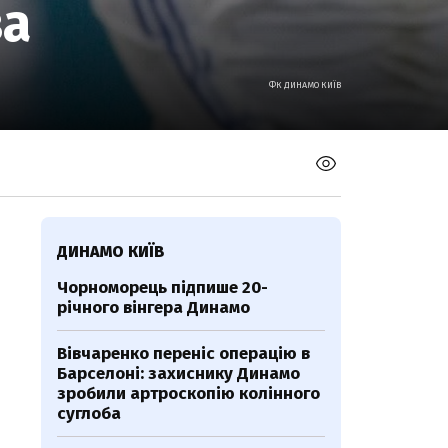
ва
ФК ДИНАМО КИЇВ
ДИНАМО КИЇВ
Чорноморець підпише 20-
річного вінгера Динамо
Вівчаренко переніс операцію в
Барселоні: захиснику Динамо
зробили артроскопію колінного
суглоба