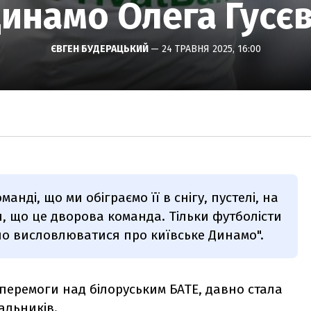
инамо Олега Гусє
ЄВГЕН БУДЕРАЦЬКИЙ
— 24 ТРАВНЯ 2025, 16:00
анді, що ми обіграємо її в снігу, пустелі, на
и, що це дворова команда. Тільки футболісти
но висловлюватися про київське Динамо".
перемоги над білоруським БАТЕ, давно стала
альників.