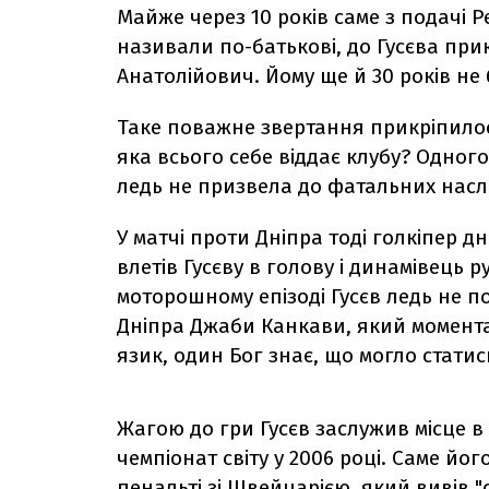
Майже через 10 років саме з подачі Р
називали по-батькові, до Гусєва при
Анатолійович. Йому ще й 30 років не 
Таке поважне звертання прикріпило
яка всього себе віддає клубу? Одного 
ледь не призвела до фатальних наслі
У матчі проти Дніпра тоді голкіпер 
влетів Гусєву в голову і динамівець р
моторошному епізоді Гусєв ледь не п
Дніпра Джаби Канкави, який момента
язик, один Бог знає, що могло статис
Жагою до гри Гусєв заслужив місце в 
чемпіонат світу у 2006 році. Саме йо
пенальті зі Швейцарією, який вивів 