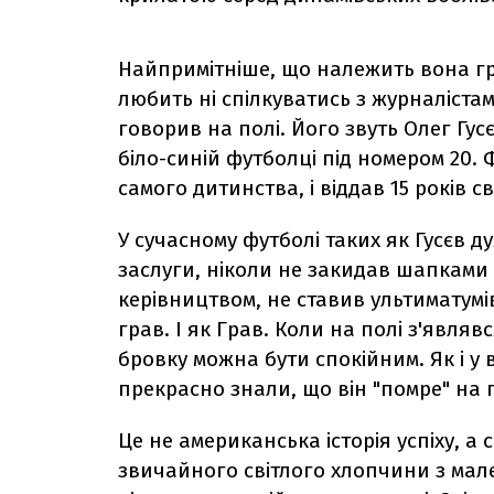
Найпримітніше, що належить вона гр
любить ні спілкуватись з журналістам
говорив на полі. Його звуть Олег Гусєв
біло-синій футболці під номером 20. Ф
самого дитинства, і віддав 15 років с
У сучасному футболі таких як Гусєв д
заслуги, ніколи не закидав шапками 
керівництвом, не ставив ультиматумі
грав. І як Грав. Коли на полі з'явля
бровку можна бути спокійним. Як і у 
прекрасно знали, що він "помре" на п
Це не американська історія успіху, 
звичайного світлого хлопчини з мале