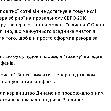
аповітної сотні він не дотягнув в тому числі
ера збірної на провальному ЄВРО-2016
у тренер в останній момент "відчепив" Олега,
лічно, що майбутнього зрадника Анатолія
ля того, щоб він просто оформив рекорд за
я, що був у чудовій формі, а "травму" вигадав
 фанів.
хочете". Він міг змусити тренера під тиском
в на публічний конфлікт.
 коли керівництво Динамо не продовжило з ним
А точніше вказало на двері. Він лише