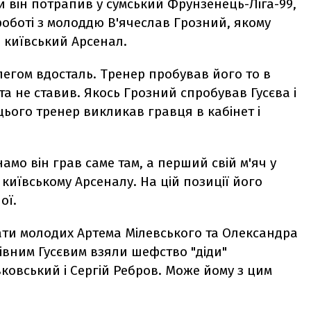
ти він потрапив у сумський Фрунзенець-Ліга-99,
роботі з молоддю В'ячеслав Грозний, якому
 київський Арсенал.
легом вдосталь. Тренер пробував його то в
та не ставив. Якось Грозний спробував Гусєва і
цього тренер викликав гравця в кабінет і
инамо він грав саме там, а перший свій м'яч у
 київському Арсеналу. На цій позиції його
ої.
ати молодих Артема Мілевського та Олександра
івним Гусєвим взяли шефство "діди"
овський і Сергій Ребров. Може йому з цим