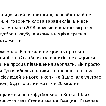
авцю, який, в принципі, не любив та й не
и, ні говорити слова заради слів. Він все
. І у травні 2018 року він востаннє зіграв у
утболці клубу, в якому він мріяв грати з
вого життя.
уже мало. Він ніколи не кричав про свої
навіть найслабших суперників, не сварився з
в, не просив підвищення зарплати. Він просто
вся Гусєв, вболівальники знали, що за праву
всіх людей в нього інколи не йшло, але ультрас
олі, будь то цілий матч чи 20 хвилин.
а справжній шлях футбольного Воїна. Шлях
нького села Степанівка на Сумщині. Саме там