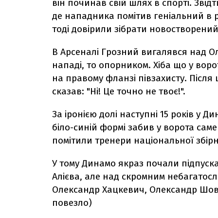
він починав свій шлях в спорті. Звід
де нападника помітив геніальний в 
тоді довірили зібрати новостворений
В Арсеналі Грозний вигалявся над О
нападі, то опорником. Хіба що у воро
на правому фланзі півзахисту. Після 
сказав: "Ні! Це точно не твоє!".
За іронією долі наступні 15 років у Д
біло-синій формі забив у ворота саме
помітили тренери національної збірн
У тому Динамо якраз почали підпуск
Алієва, але над скромним небагатосл
Олександр Хацкевич, Олександр Шовк
повезло)