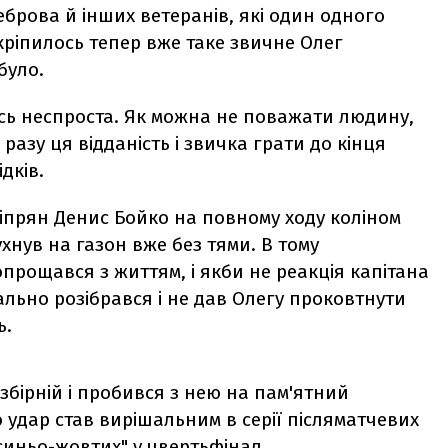
еброва й інших ветеранів, які один одного
кріпилось тепер вже таке звичне Олег
було.
сь неспроста. Як можна не поважати людину,
разу ця відданість і звичка грати до кінця
дків.
дніпрян Денис Бойко на повному ходу коліном
ухнув на газон вже без тями. В тому
опрощався з життям, і якби не реакція капітана
льно розібрався і не дав Олегу проковтнути
ь.
збірній і пробився з нею на пам'ятний
го удар став вирішальним в серії післяматчевих
"синьо-жовтих" у чвертьфінал.