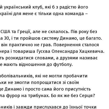
й український клуб, які б з радістю його
Україні для мене є тільки одна команда –
США та Греції, але не склалось. Пів року без
за 30, і ти пройшов систему Динамо, це багато.
 він практично не грав. Повернення сталося
енера і товариша Гусєва Олександра Хацкевича.
ть розкидатися словами, а друзями називає
не мають відношення до футболу.
вболівальників, які не могли пробачити
ьки не змогли попрощатися зі своїм
це Динамо і просто сама його присутність
ла фурор на трибунах. Бо як же без Серця?
ників і завжди прислухався до їхньої точки