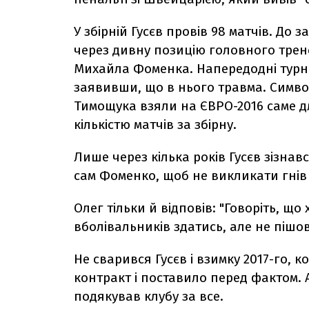
У збірній Гусєв провів 98 матчів. До з
через дивну позицію головного трен
Михайла Фоменка. Напередодні турнір
заявивши, що в нього травма. Симво
Тимощука взяли на ЄВРО-2016 саме д
кількістю матчів за збірну.
Лише через кілька років Гусєв зізнавс
сам Фоменко, щоб не викликати гнів
Олег тільки й відповів: "Говоріть, що 
вболівальників здатись, але не пішо
Не сварився Гусєв і взимку 2017-го,
контракт і поставило перед фактом. 
подякував клубу за все.